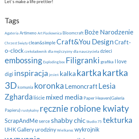
Let`s make a life prettier!
Tags
Boże Narodzenie
Artimeno
Bloomcraft
Agateria
Art Piaskownica
Craft&You Design
Craft-
clean&simple
Chrzest Święty
o-clock
dzieci
dla mężczyzny
dla nauczyciela
czekoladownik
embossing
Filigranki
I love
grafika
Exploding box
kartka
kartka
inspiracja
kalka
digi
jesień
3D
koronka
Lesia
Lemoncraft
komunia
Zgharda
mixed media
liście
Paper Heaven(Galeria
ręcznie robione kwiaty
Papieru)
rustykalny
tekturka
shabby chic
ScrapAndMe
serce
Studio 75
wykrojnik
UHK Gallery
urodziny
Wielkanoc