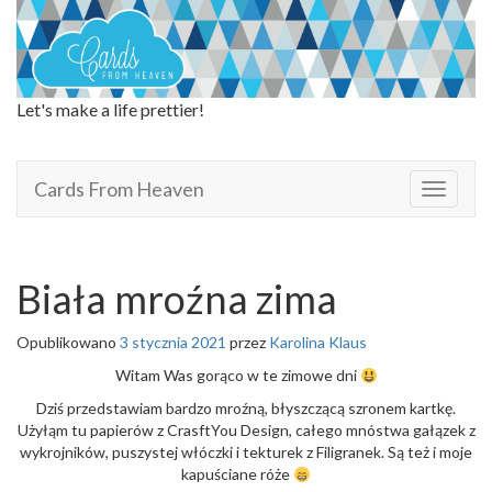
Let's make a life prettier!
Cards From Heaven
Cards From Heaven
T
o
g
g
l
Biała mroźna zima
e
n
Opublikowano
3 stycznia 2021
przez
Karolina Klaus
a
v
Witam Was gorąco w te zimowe dni
i
Dziś przedstawiam bardzo mroźną, błyszczącą szronem kartkę.
g
Użyłąm tu papierów z CrasftYou Design, całego mnóstwa gałązek z
a
wykrojników, puszystej włóczki i tekturek z Filigranek. Są też i moje
t
kapuściane róże
i