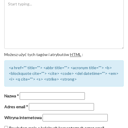
Możesz użyć tych tagów i atrybutów
HTML
:
<a href="" title=""> <abbr title=""> <acronym title=""> <b>
<blockquote cite=""> <cite> <code> <del datetime=""> <em>
<i> <q cite=""> <s> <strike> <strong>
Nazwa
*
Adres email
*
Witryna internetowa