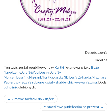
Do zobaczenia
Karolina
Ten wpis został opublikowany w
Kartki
i otagowany jako
Boże
Narodzenie
,
Craft&You Design
,
Crafty
Moly
,
embossing
,
Filigranki
,
kartka
,
kartka 3D
,
Lesia Zgharda
,
Miszmasz
Papierowy
,
ręcznie robione kwiaty
,
shabby chic
,
wyzwanie
,
zima
. Dodaj
odnośnik
ulubionych.
Nawigacja
←
Zimowe zakładki do książek
wpisu
Mixmediowe pudełeczko na prezent
→