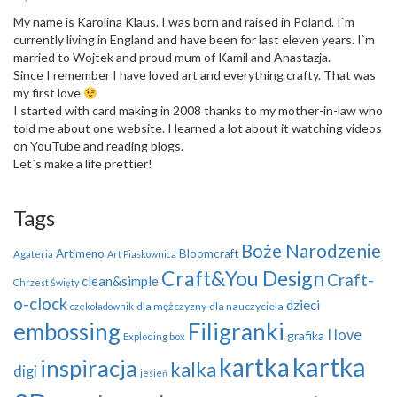
My name is Karolina Klaus. I was born and raised in Poland. I`m
currently living in England and have been for last eleven years. I`m
married to Wojtek and proud mum of Kamil and Anastazja.
Since I remember I have loved art and everything crafty. That was
my first love
I started with card making in 2008 thanks to my mother-in-law who
told me about one website. I learned a lot about it watching videos
on YouTube and reading blogs.
Let`s make a life prettier!
Tags
Boże Narodzenie
Artimeno
Bloomcraft
Agateria
Art Piaskownica
Craft&You Design
Craft-
clean&simple
Chrzest Święty
o-clock
dzieci
dla mężczyzny
dla nauczyciela
czekoladownik
embossing
Filigranki
I love
grafika
Exploding box
kartka
kartka
inspiracja
kalka
digi
jesień