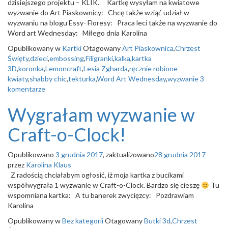
dzisiejszego projektu – KLIK. Kartkę wysyłam na kwiatowe
wyzwanie do Art Piaskownicy: Chcę także wziąć udział w
wyzwaniu na blogu Essy- Floresy: Praca leci także na wyzwanie do
Word art Wednesday: Miłego dnia Karolina
Opublikowany w
Kartki
Otagowany
Art Piaskownica
,
Chrzest
Święty
,
dzieci
,
embossing
,
Filigranki
,
kalka
,
kartka
3D
,
koronka
,
Lemoncraft
,
Lesia Zgharda
,
ręcznie robione
kwiaty
,
shabby chic
,
tekturka
,
Word Art Wednesday
,
wyzwanie
3
komentarze
Wygrałam wyzwanie w
Craft-o-Clock!
Opublikowano
3 grudnia 2017
, zaktualizowano
28 grudnia 2017
przez
Karolina Klaus
Z radością chciałabym ogłosić, iż moja kartka z bucikami
współwygrała 1 wyzwanie w Craft-o-Clock. Bardzo się cieszę
Tu
wspomniana kartka: A tu banerek zwycięzcy: Pozdrawiam
Karolina
Opublikowany w
Bez kategorii
Otagowany
Butki 3d
,
Chrzest