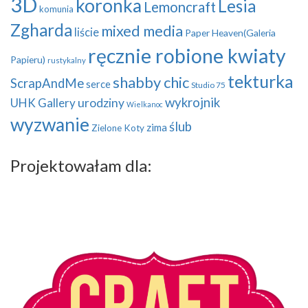
3D
koronka
Lesia
Lemoncraft
komunia
Zgharda
mixed media
liście
Paper Heaven(Galeria
ręcznie robione kwiaty
Papieru)
rustykalny
tekturka
shabby chic
ScrapAndMe
serce
Studio 75
wykrojnik
UHK Gallery
urodziny
Wielkanoc
wyzwanie
ślub
zima
Zielone Koty
Projektowałam dla: