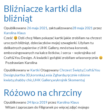
Bliźniacze kartki dla
bliźniąt
Opublikowano
26 maja 2021
, zaktualizowano
28 maja 2021
przez
Karolina Klaus
Cześć
Dziś chcę Wam pokazać kartki jakie zrobiłam na chrzest
uroczych bliźniąt, dzieciaczków mojej szwagierki. Użyłam tu
delikatnych papierów z UHK Gallery, mnóstwa koronek,
embossingowanych na kalce listków, i serca – wykrojnika od
Craft&You Design. A kwiatki i gołąbki zrobiłam własnoręcznie
Pozdrawiam Karolina
Opublikowany w
Kartki
Otagowany
Chrzest Święty
,
Craft&You
Design
,
kartka 3D
,
koronka
,
Lesia Zgharda
,
ręcznie robione
kwiaty
,
shabby chic
,
UHK Gallery
,
wykrojnik
Skomentuj
Różowo na chrzciny
Opublikowano
24 lipca 2019
przez
Karolina Klaus
Witam i zapraszam do Filigranek po więcej zdjęć mojego