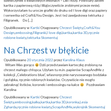
dziewczynek o kwiatowych imionach – Lilii i Róży. Powstały zatem
o
kartka z papierową różą i lilią(oczywiście zrobinymi przeze mnie).
n
Wykorzystałam tu urocze grafiki do druku od I love digi oraz papiery
i serwetka od Craft&You Design. Jest też zawijaskowa tekturka z
Filigranek. Do […]
Opublikowany w
Kartki
Otagowany
Chrzest Święty
,
Craft&You
Design
,
embossing
,
Filigranki
,
I love digi
,
kartka
,
kartka 3D
,
ręcznie
robione kwiaty
,
tekturka
Skomentuj
Na Chrzest w błękicie
Opublikowano
20 stycznia 2022
przez
Karolina Klaus
Witam Was gorąco
Dziś przedstawiam karteczkę zrobioną na
chrzest małego chłopca. Użyłam tu m.in. papierów ScrapAndMe z
kolekcji „Celebrations blue”, własnoręcznie narysowanego bodziaka
i gołąbka, ręcznie robionych kwiatów. Oczywiście nie mogło
zabraknąć listków, koronek i embossingu na kalce
Pozdrawiam
Karolina
Opublikowany w
Kartki
Otagowany
Chrzest
Święty
,
embossing
,
kalka
,
kartka
,
kartka 3D
,
koronka
,
Lesia
Zgharda
,
ręcznie robione kwiaty
,
ScrapAndMe
,
wykrojnik
Skomentuj