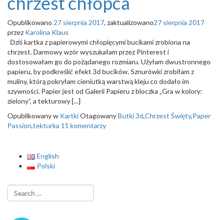
chrzest chłopca
Opublikowano
27 sierpnia 2017
, zaktualizowano
27 sierpnia 2017
przez
Karolina Klaus
Dziś kartka z papierowymi chłopięcymi bucikami zrobiona na
chrzest. Darmowy wzór wyszukałam przez Pinterest i
dostosowałam go do pożądanego rozmiaru. Użyłam dwustronnego
papieru, by podkreślić efekt 3d bucików. Sznurówki zrobiłam z
muliny, którą pokryłam cieniutką warstwą kleju co dodało im
szywności. Papier jest od Galerii Papieru z bloczka „Gra w kolory:
zielony”, a tekturowy […]
Opublikowany w
Kartki
Otagowany
Butki 3d
,
Chrzest Święty
,
Paper
Passion
,
tekturka
11 komentarzy
English
Polski