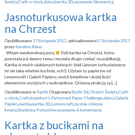
Święty
,
Craft-o-clock
,
dzieci
,
kartka 3D
,
wyzwanie
Skomentuj
Jasnoturkusowa kartka
na Chrzest
Opublikowano
17 listopada 2017
, zaktualizowano
17 listopada 2017
przez
Karolina Klaus
Witam weekendową porą
Dziś kartka na Chrzest, która
powstała już dawno temu i musiała długo czekać na publikację.
Kartka w moich ulubionych kolorach: bieli i jasnym turkusie(marzy
mi sie taka właśnie kuchnia, och!). Użyłam tu papierów od
Lemoncraft i Galerii Papieru, moich kwiatków i dużej ilości
elementów wyciętych z wykrojników. Główną atrakcją są […]
Opublikowany w
Kartki
Otagowany
Butki 3d
,
Chrzest Święty
,
Craft-
o-clock
,
Craftyhazelnut's Patterned Paper Challenge
,
dzieci
,
Galeria
Papieru
,
kartka
,
kartka 3D
,
Lemoncraft
,
ręcznie robione
kwiaty
,
Skarbnica Pomysłów
,
wyzwanie
6 komentarzy
Kartka z bucikami na