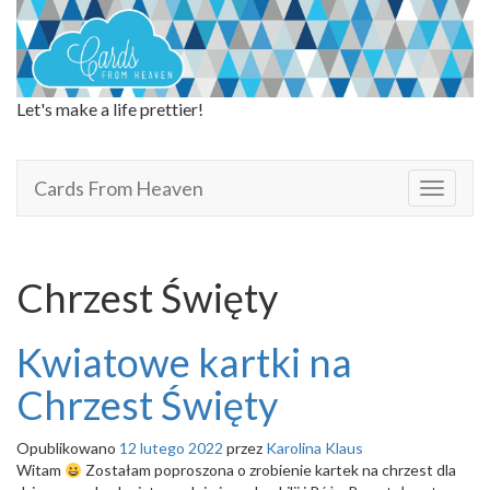
Let's make a life prettier!
Cards From Heaven
Cards From Heaven
T
o
g
g
l
Chrzest Święty
e
n
a
Kwiatowe kartki na
v
i
Chrzest Święty
g
a
Opublikowano
12 lutego 2022
przez
Karolina Klaus
t
Witam
Zostałam poproszona o zrobienie kartek na chrzest dla
i