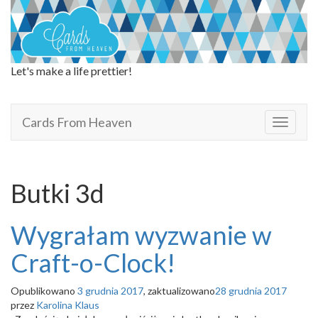
Let's make a life prettier!
Cards From Heaven
Cards From Heaven
T
o
g
g
l
Butki 3d
e
n
a
Wygrałam wyzwanie w
v
i
Craft-o-Clock!
g
a
Opublikowano
3 grudnia 2017
, zaktualizowano
28 grudnia 2017
t
przez
Karolina Klaus
i