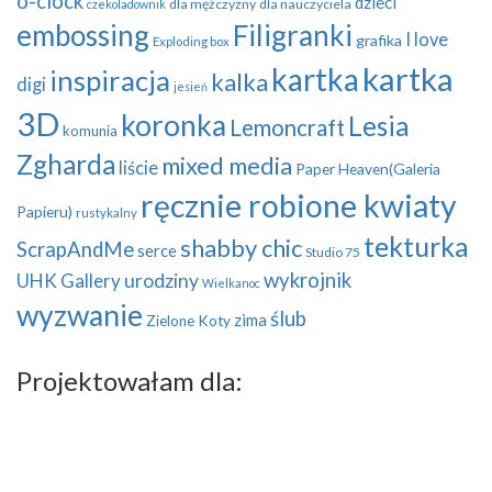
o-clock
dzieci
dla mężczyzny
dla nauczyciela
czekoladownik
embossing
Filigranki
I love
grafika
Exploding box
kartka
kartka
inspiracja
kalka
digi
jesień
3D
koronka
Lesia
Lemoncraft
komunia
Zgharda
mixed media
liście
Paper Heaven(Galeria
ręcznie robione kwiaty
Papieru)
rustykalny
tekturka
shabby chic
ScrapAndMe
serce
Studio 75
wykrojnik
UHK Gallery
urodziny
Wielkanoc
wyzwanie
ślub
zima
Zielone Koty
Projektowałam dla: