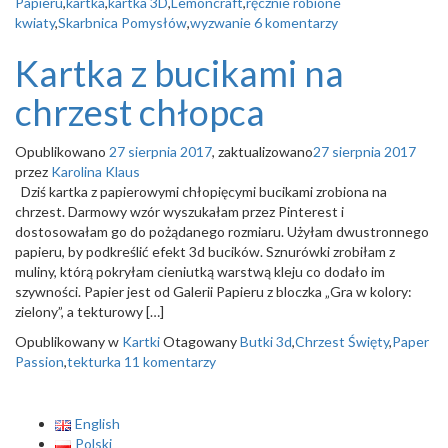
Papieru
,
kartka
,
kartka 3D
,
Lemoncraft
,
ręcznie robione
kwiaty
,
Skarbnica Pomysłów
,
wyzwanie
6 komentarzy
Kartka z bucikami na
chrzest chłopca
Opublikowano
27 sierpnia 2017
, zaktualizowano
27 sierpnia 2017
przez
Karolina Klaus
Dziś kartka z papierowymi chłopięcymi bucikami zrobiona na
chrzest. Darmowy wzór wyszukałam przez Pinterest i
dostosowałam go do pożądanego rozmiaru. Użyłam dwustronnego
papieru, by podkreślić efekt 3d bucików. Sznurówki zrobiłam z
muliny, którą pokryłam cieniutką warstwą kleju co dodało im
szywności. Papier jest od Galerii Papieru z bloczka „Gra w kolory:
zielony”, a tekturowy […]
Opublikowany w
Kartki
Otagowany
Butki 3d
,
Chrzest Święty
,
Paper
Passion
,
tekturka
11 komentarzy
English
Polski