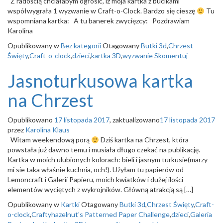
Z radością chciałabym ogłosić, iż moja kartka z bucikami
o
współwygrała 1 wyzwanie w Craft-o-Clock. Bardzo się cieszę
Tu
n
wspomniana kartka: A tu banerek zwycięzcy: Pozdrawiam
Karolina
Opublikowany w
Bez kategorii
Otagowany
Butki 3d
,
Chrzest
Święty
,
Craft-o-clock
,
dzieci
,
kartka 3D
,
wyzwanie
Skomentuj
Jasnoturkusowa kartka
na Chrzest
Opublikowano
17 listopada 2017
, zaktualizowano
17 listopada 2017
przez
Karolina Klaus
Witam weekendową porą
Dziś kartka na Chrzest, która
powstała już dawno temu i musiała długo czekać na publikację.
Kartka w moich ulubionych kolorach: bieli i jasnym turkusie(marzy
mi sie taka właśnie kuchnia, och!). Użyłam tu papierów od
Lemoncraft i Galerii Papieru, moich kwiatków i dużej ilości
elementów wyciętych z wykrojników. Główną atrakcją są […]
Opublikowany w
Kartki
Otagowany
Butki 3d
,
Chrzest Święty
,
Craft-
o-clock
,
Craftyhazelnut's Patterned Paper Challenge
,
dzieci
,
Galeria