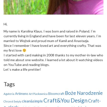
Hi,
My name is Karolina Klaus. I was born and raised in Poland. I`m
currently living in England and have been for last eleven years. I`m
married to Wojtek and proud mum of Kamil and Anastazja.
Since I remember I have loved art and everything crafty. That was
my first love
I started with card making in 2008 thanks to my mother-in-law who
told me about one website. I learned a lot about it watching videos
on YouTube and reading blogs.
Let`s make a life prettier!
Tags
Boże Narodzenie
Artimeno
Bloomcraft
Agateria
Art Piaskownica
Craft&You Design
Craft-
clean&simple
Chrzest Święty