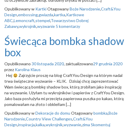
tu oczywiście zabraknąć odrobiny błysku w postaci […]
Opublikowany w
Kartki
Otagowany
Boże Narodzenie
,
Craft&You
Design
,
embossing
,
gwiazda
,
kartka
,
Kartkowe
ABC
,
Lemoncraft
,
stempel
,
Towarzystwo Dobrej
Zabawy
,
wykrojnik
,
wyzwanie
5 komentarzy
Świecąca bombka shadow
box
Opublikowano
30 listopada 2020
, zaktualizowano
29 grudnia 2020
przez
Karolina Klaus
Hej
Zajrzyjcie proszę na blog CraftYou Design na którym nadal
trwa świąteczne wyzwanie – KLIK. Dzisiaj chcę zaprezentować
Wam świecącą bombkę shadow box, którą zrobiłam jako inspirację
na wyzwanie. Użyłam tu wykrojników i papierów z CraftYou Design.
Jako baza posłużyła mi przecięta papierowa puszka po kakao, którą
pomalowałam na złoto i obkleiłam […]
Opublikowany w
Dekoracje do domu
Otagowany
bombka
,
Boże
Narodzenie
,
Country View Challenges
,
Craft&You
Design
,
inspiracja
,
kalka
,
wykrojnik
,
wyzwanie
,
zima
Skomentuj