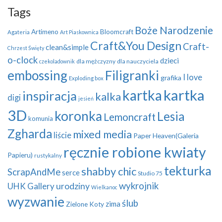
Tags
Boże Narodzenie
Artimeno
Bloomcraft
Agateria
Art Piaskownica
Craft&You Design
Craft-
clean&simple
Chrzest Święty
o-clock
dzieci
dla mężczyzny
dla nauczyciela
czekoladownik
embossing
Filigranki
I love
grafika
Exploding box
kartka
kartka
inspiracja
kalka
digi
jesień
3D
koronka
Lesia
Lemoncraft
komunia
Zgharda
mixed media
liście
Paper Heaven(Galeria
ręcznie robione kwiaty
Papieru)
rustykalny
tekturka
shabby chic
ScrapAndMe
serce
Studio 75
wykrojnik
UHK Gallery
urodziny
Wielkanoc
wyzwanie
ślub
zima
Zielone Koty