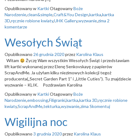
Opublikowany w
Kartki
Otagowany
Boże
Narodzenie
,
clean&simple
,
Craft&You Design
,
kartka
,
kartka
3D
,
ręcznie robione kwiaty
,
UHK Gallery
,
wyzwanie
,
zima
2
komentarze
Wesołych Świąt
Opublikowano
26 grudnia 2020
przez
Karolina Klaus
Witam
Życzę Wam wszystkim Wesołych Świąt i przedstawiam
lift kartki wykonanej przez Elenę Senkovskayę z papierów
ScrapAndMe. Ja użyłam kilku niezimowych kolekcji tegoż
producenta(„Secret Garden Part 1” i „Little Cuties”). Tu znajdziecie
wyzwanie – KLIK. Pozdrawiam Karolina
Opublikowany w
Kartki
Otagowany
Boże
Narodzenie
,
embossing
,
Filigranki
,
kartka
,
kartka 3D
,
ręcznie robione
kwiaty
,
ScrapAndMe
,
tekturka
,
wyzwanie
,
zima
Skomentuj
Wigilijna noc
Opublikowano
3 grudnia 2020
przez
Karolina Klaus