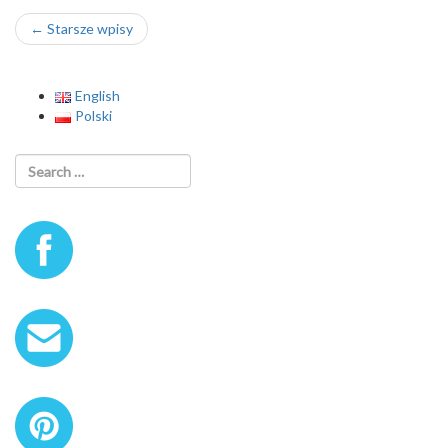
Nawigacja
←
Starsze wpisy
wpisu
English
Polski