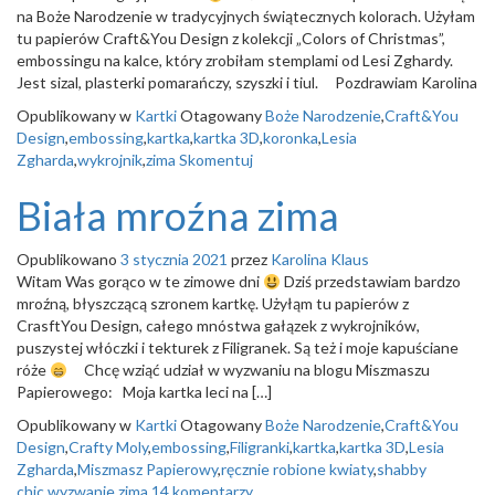
na Boże Narodzenie w tradycyjnych świątecznych kolorach. Użyłam
tu papierów Craft&You Design z kolekcji „Colors of Christmas”,
embossingu na kalce, który zrobiłam stemplami od Lesi Zghardy.
Jest sizal, plasterki pomarańczy, szyszki i tiul. Pozdrawiam Karolina
Opublikowany w
Kartki
Otagowany
Boże Narodzenie
,
Craft&You
Design
,
embossing
,
kartka
,
kartka 3D
,
koronka
,
Lesia
Zgharda
,
wykrojnik
,
zima
Skomentuj
Biała mroźna zima
Opublikowano
3 stycznia 2021
przez
Karolina Klaus
Witam Was gorąco w te zimowe dni
Dziś przedstawiam bardzo
mroźną, błyszczącą szronem kartkę. Użyłąm tu papierów z
CrasftYou Design, całego mnóstwa gałązek z wykrojników,
puszystej włóczki i tekturek z Filigranek. Są też i moje kapuściane
róże
Chcę wziąć udział w wyzwaniu na blogu Miszmaszu
Papierowego: Moja kartka leci na […]
Opublikowany w
Kartki
Otagowany
Boże Narodzenie
,
Craft&You
Design
,
Crafty Moly
,
embossing
,
Filigranki
,
kartka
,
kartka 3D
,
Lesia
Zgharda
,
Miszmasz Papierowy
,
ręcznie robione kwiaty
,
shabby
chic
,
wyzwanie
,
zima
14 komentarzy