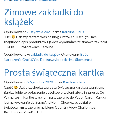
Zimowe zakładki do
książek
Opublikowano
3 stycznia 2021
przez
Karolina Klaus
Hej
Dziś zapraszam Was na blog Craft&You Design. Tam
znajdziecie opis produktów z jakich wykonałam te zimowe zakładki
– KLIK. Pozdrawiam Karolina
Opublikowany w
zakładki do książek
Otagowany
Boże
Narodzenie
,
Craft&You Design
,
wykrojnik
,
zima
Skomentuj
Prosta świąteczna kartka
Opublikowano
26 grudnia 2020
przez
Karolina Klaus
Cześć
Dziś przychodzę z prostą świąteczną kartką z wiankiem.
Bardzo lubię to połączenie butelkowej zieleni, złota i szarości. Co
Wy na to? Kartkę wysyłam na wyzwanie do Paper Card: Kartka
leci na wyzwanie do ScrapAndMe: Chcę wziąć udział w
świątecznym wyzwaniu na blogu Country View Challenges:
Pozdrawiam Karolina […]