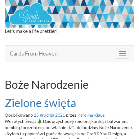
Let's make a life prettier!
Cards From Heaven
Cards From Heaven
T
o
g
g
l
Boże Narodzenie
e
n
a
Zielone święta
v
i
Opublikowano
25 grudnia 2021
przez
Karolina Klaus
g
Wesołych Świąt
Dziś przychodzę z zieloną kartką z bałwanem,
a
bombką i prezentem, bo właśnie dziś obchodzimy Boże Narodzenie.
t
Użyłam tu papierów i grafik do wycięcia od Craft&You Design, a
i