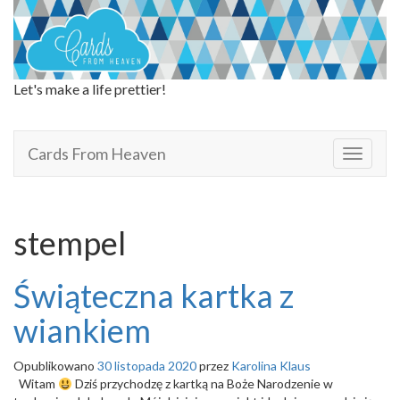
Let's make a life prettier!
Cards From Heaven
Cards From Heaven
T
o
g
g
l
stempel
e
n
a
Świąteczna kartka z
v
i
wiankiem
g
a
Opublikowano
30 listopada 2020
przez
Karolina Klaus
t
Witam
Dziś przychodzę z kartką na Boże Narodzenie w
i