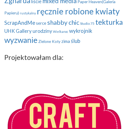
Zgharda
mixed media
liście
Paper Heaven(Galeria
ręcznie robione kwiaty
Papieru)
rustykalny
tekturka
shabby chic
ScrapAndMe
serce
Studio 75
wykrojnik
UHK Gallery
urodziny
Wielkanoc
wyzwanie
ślub
zima
Zielone Koty
Projektowałam dla: