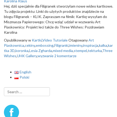
Karolina Klaus
Hej, dziś specjalnie dla Filigranek stworzyłam nowe wideo kartkowe.
Tu zdjęcia projektu: Linki do użytych produktów znajdziecie na
blogu Filigranek – KLIK. Zapraszam na filmik: Kartkę wysyłam do
Miszmasza Papierowego: Chcę wziąć udział w wyzwaniu Art
Piaskownicy: Projekt leci także do Three Wishes: Pozdrawiam
Karolina
Opublikowany w
Kartki
,
Video Tutoriale
Otagowany
Art
Piaskownica
,
cekiny
,
embossing
,
Filigranki
,
imieniny
,
inspiracja
,
kalka
,
kar
tka 3D
,
koronka
,
Lesia Zgharda
,
mixed media
,
stempel
,
tekturka
,
Three
Wishes
,
UHK Gallery
,
wyzwanie
2 komentarze
English
Polski