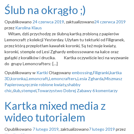
Ślub na okrągło ;)
Opublikowano
24 czerwca 2019
, zaktualizowano
24 czerwca 2019
przez
Karolina Klaus
Witam, dziś przychodzę ze ślubną kartką zrobioną z papierów
Lemoncraft z kolekcji Yesterday. Użyłam tu tekturki od Filigranek,
przez którą przeplotłam kawałek koronki, Są też moje kwiaty,
koronki, stemple od Lesi Zghardy embossowane na kalce oraz
gałązki z koralików i drucika. Kartka oczywiście leci na wyzwanie
do grupy Lemoncrafters: […]
Opublikowany w
Kartki
Otagowany
embossing
,
Filigranki
,
kartka
3D
,
koronka
,
Lemoncraft
,
Lemoncrafters
,
Lesia Zgharda
,
Miszmasz
Papierowy
,
ręcznie robione kwiaty
,
shabby
chic
,
ślub
,
stempel
,
Towarzystwo Dobrej Zabawy
6 komentarzy
Kartka mixed media z
wideo tutorialem
Opublikowano
7 lutego 2019
, zaktualizowano
7 lutego 2019
przez