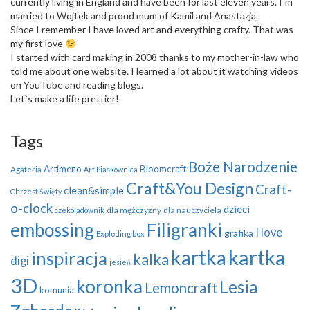
currently living in England and have been for last eleven years. I`m
married to Wojtek and proud mum of Kamil and Anastazja.
Since I remember I have loved art and everything crafty. That was
my first love
I started with card making in 2008 thanks to my mother-in-law who
told me about one website. I learned a lot about it watching videos
on YouTube and reading blogs.
Let`s make a life prettier!
Tags
Boże Narodzenie
Artimeno
Bloomcraft
Agateria
Art Piaskownica
Craft&You Design
Craft-
clean&simple
Chrzest Święty
o-clock
dzieci
dla mężczyzny
dla nauczyciela
czekoladownik
embossing
Filigranki
I love
grafika
Exploding box
kartka
kartka
inspiracja
kalka
digi
jesień
3D
koronka
Lesia
Lemoncraft
komunia