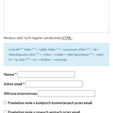
Możesz użyć tych tagów i atrybutów
HTML
:
<a href="" title=""> <abbr title=""> <acronym title=""> <b>
<blockquote cite=""> <cite> <code> <del datetime=""> <em>
<i> <q cite=""> <s> <strike> <strong>
Nazwa
*
Adres email
*
Witryna internetowa
Powiadom mnie o kolejnych komentarzach przez email.
Powiadom mnie o nowych wpisach przez email.