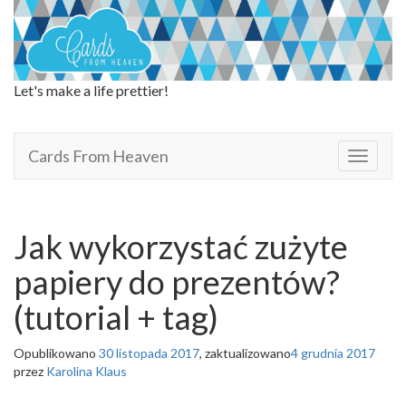
Let's make a life prettier!
Cards From Heaven
Cards From Heaven
T
o
g
g
l
Jak wykorzystać zużyte
e
n
papiery do prezentów?
a
v
(tutorial + tag)
i
g
Opublikowano
30 listopada 2017
, zaktualizowano
4 grudnia 2017
a
przez
Karolina Klaus
t
i