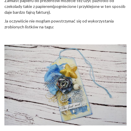
Zamiast papieru do prezentów możecie też użyć pazłotko od
czekolady takie z papierem(pogniecione i przyklejone w ten sposób
daje bardzo fajną fakturę).
Ja oczywiście nie mogłam powstrzymać się od wykorzystania
zrobionych listków na tagu: