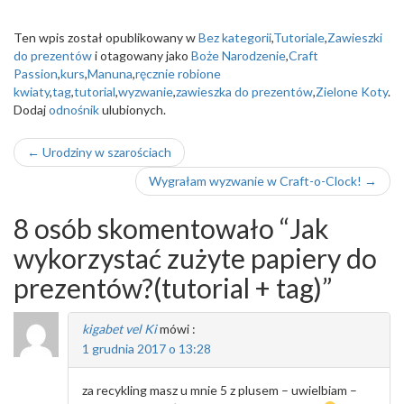
Ten wpis został opublikowany w
Bez kategorii
,
Tutoriale
,
Zawieszki
do prezentów
i otagowany jako
Boże Narodzenie
,
Craft
Passion
,
kurs
,
Manuna
,
ręcznie robione
kwiaty
,
tag
,
tutorial
,
wyzwanie
,
zawieszka do prezentów
,
Zielone Koty
.
Dodaj
odnośnik
ulubionych.
Nawigacja
←
Urodziny w szarościach
wpisu
Wygrałam wyzwanie w Craft-o-Clock!
→
8 osób skomentowało “
Jak
wykorzystać zużyte papiery do
prezentów?(tutorial + tag)
”
kigabet vel Ki
mówi :
1 grudnia 2017 o 13:28
za recykling masz u mnie 5 z plusem – uwielbiam –