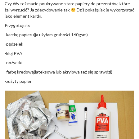
o
Czy Wy też macie poukrywane stare papiery do prezentów, które
n
żal wyrzucić? Ja zdecydowanie tak
Dziś pokażę jak je wykorzystać
jako element kartki.
Przygotujcie:
-kartkę papieru(ja użyłam grubości 160gsm)
-pędzelek
-klej PVA
-nożyczki
-farbę kredową(lateksowa lub akrylowa też się sprawdzi)
-zużyty papier