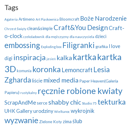
Tags
Boże Narodzenie
Artimeno
Bloomcraft
Agateria
Art Piaskownica
Craft&You Design
Craft-
clean&simple
Chrzest Święty
o-clock
dzieci
dla mężczyzny
dla nauczyciela
czekoladownik
embossing
Filigranki
I love
grafika
Exploding box
kartka
kartka
inspiracja
kalka
digi
jesień
3D
koronka
Lesia
Lemoncraft
komunia
Zgharda
mixed media
liście
Paper Heaven(Galeria
ręcznie robione kwiaty
Papieru)
rustykalny
tekturka
shabby chic
ScrapAndMe
serce
Studio 75
wykrojnik
UHK Gallery
urodziny
Wielkanoc
wyzwanie
ślub
zima
Zielone Koty