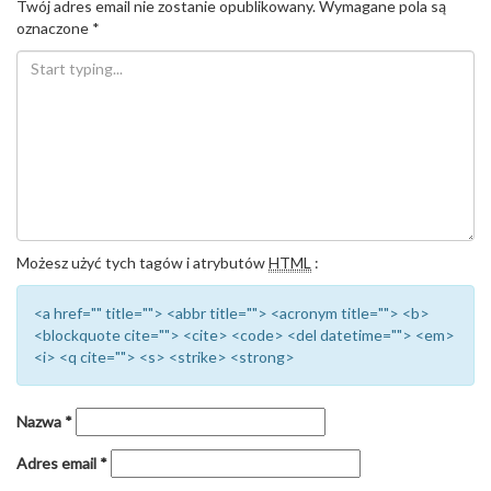
Twój adres email nie zostanie opublikowany.
Wymagane pola są
oznaczone
*
Możesz użyć tych tagów i atrybutów
HTML
:
<a href="" title=""> <abbr title=""> <acronym title=""> <b>
<blockquote cite=""> <cite> <code> <del datetime=""> <em>
<i> <q cite=""> <s> <strike> <strong>
Nazwa
*
Adres email
*