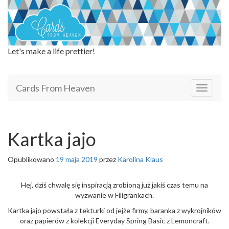
Let's make a life prettier!
Cards From Heaven
Cards From Heaven
T
o
g
g
l
Kartka jajo
e
n
Opublikowano
19 maja 2019
przez
Karolina Klaus
a
v
i
Hej, dziś chwalę się inspiracją zrobioną już jakiś czas temu na
g
wyzwanie w Filigrankach.
a
Kartka jajo powstała z tekturki od jejże firmy, baranka z wykrojników
t
oraz papierów z kolekcji Everyday Spring Basic z Lemoncraft.
i