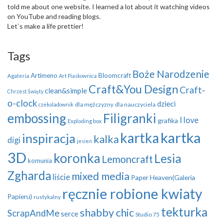
told me about one website. I learned a lot about it watching videos
on YouTube and reading blogs.
Let`s make a life prettier!
Tags
Boże Narodzenie
Artimeno
Bloomcraft
Agateria
Art Piaskownica
Craft&You Design
Craft-
clean&simple
Chrzest Święty
o-clock
dzieci
dla mężczyzny
dla nauczyciela
czekoladownik
embossing
Filigranki
I love
grafika
Exploding box
kartka
kartka
inspiracja
kalka
digi
jesień
3D
koronka
Lesia
Lemoncraft
komunia
Zgharda
mixed media
liście
Paper Heaven(Galeria
ręcznie robione kwiaty
Papieru)
rustykalny
tekturka
shabby chic
ScrapAndMe
serce
Studio 75