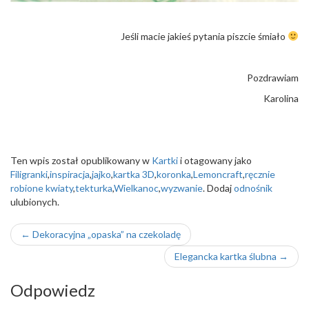
Jeśli macie jakieś pytania piszcie śmiało
Pozdrawiam
Karolina
Ten wpis został opublikowany w
Kartki
i otagowany jako
Filigranki
,
inspiracja
,
jajko
,
kartka 3D
,
koronka
,
Lemoncraft
,
ręcznie
robione kwiaty
,
tekturka
,
Wielkanoc
,
wyzwanie
. Dodaj
odnośnik
ulubionych.
Nawigacja
←
Dekoracyjna „opaska” na czekoladę
wpisu
Elegancka kartka ślubna
→
Odpowiedz