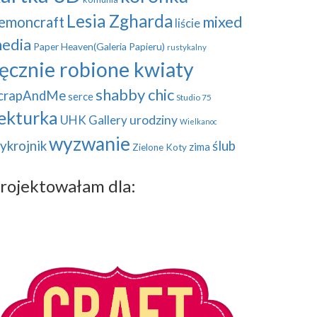
Lesia Zgharda
mixed
emoncraft
liście
edia
Paper Heaven(Galeria Papieru)
rustykalny
ęcznie robione kwiaty
shabby chic
crapAndMe
serce
Studio 75
ekturka
UHK Gallery
urodziny
Wielkanoc
wyzwanie
ykrojnik
ślub
zima
Zielone Koty
rojektowałam dla: