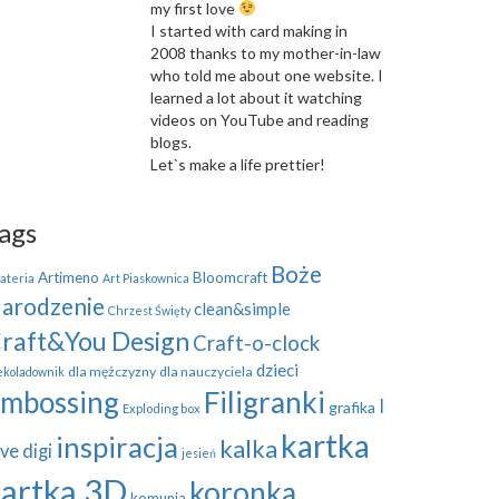
my first love
I started with card making in
2008 thanks to my mother-in-law
who told me about one website. I
learned a lot about it watching
videos on YouTube and reading
blogs.
Let`s make a life prettier!
ags
Boże
Artimeno
Bloomcraft
ateria
Art Piaskownica
arodzenie
clean&simple
Chrzest Święty
raft&You Design
Craft-o-clock
dzieci
dla mężczyzny
dla nauczyciela
ekoladownik
mbossing
Filigranki
I
grafika
Exploding box
kartka
inspiracja
kalka
ve digi
jesień
kartka 3D
koronka
komunia