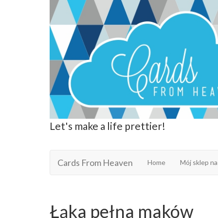
Let's make a life prettier!
Cards From Heaven
Cards From Heaven
Home
Mój sklep na
Łąka pełna maków