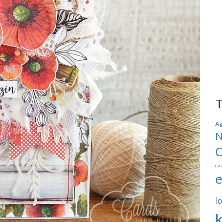
T
Ag
N
C
cz
e
lo