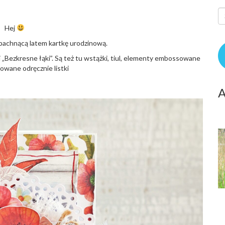
Hej
achnącą latem kartkę urodzinową.
 „Bezkresne łąki”. Są też tu wstążki, tiul, elementy embossowane
sowane odręcznie listki
A