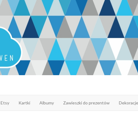
 Etsy
Kartki
Albumy
Zawieszki do prezentów
Dekoracj