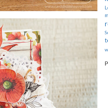
L
m
r
S
t
w
P