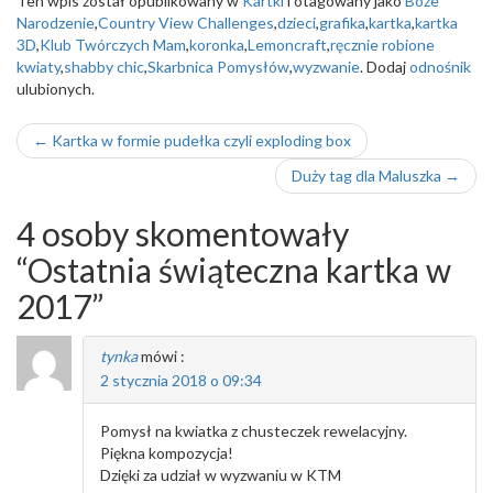
Ten wpis został opublikowany w
Kartki
i otagowany jako
Boże
Narodzenie
,
Country View Challenges
,
dzieci
,
grafika
,
kartka
,
kartka
3D
,
Klub Twórczych Mam
,
koronka
,
Lemoncraft
,
ręcznie robione
kwiaty
,
shabby chic
,
Skarbnica Pomysłów
,
wyzwanie
. Dodaj
odnośnik
ulubionych.
Nawigacja
←
Kartka w formie pudełka czyli exploding box
wpisu
Duży tag dla Maluszka
→
4 osoby skomentowały
“
Ostatnia świąteczna kartka w
2017
”
tynka
mówi :
2 stycznia 2018 o 09:34
Pomysł na kwiatka z chusteczek rewelacyjny.
Piękna kompozycja!
Dzięki za udział w wyzwaniu w KTM