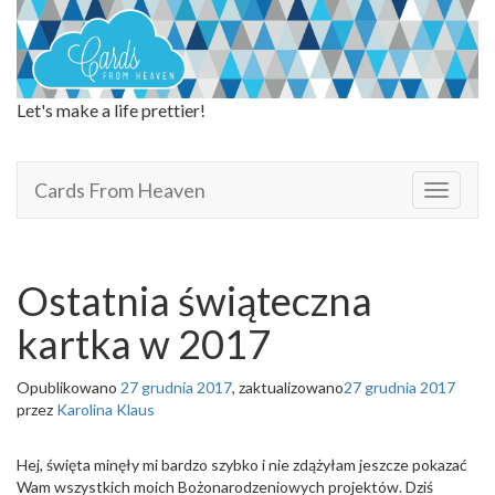
Let's make a life prettier!
Cards From Heaven
Cards From Heaven
T
o
g
g
l
Ostatnia świąteczna
e
n
kartka w 2017
a
v
Opublikowano
27 grudnia 2017
, zaktualizowano
27 grudnia 2017
i
przez
Karolina Klaus
g
a
t
Hej, święta minęły mi bardzo szybko i nie zdążyłam jeszcze pokazać
i
Wam wszystkich moich Bożonarodzeniowych projektów. Dziś