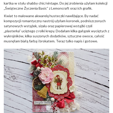
o
kartka w stylu shabby chic/vintage. Do jej zrobienia użyłam kolekcji
n
„Świąteczne Życzenia Basic” z Lemoncraft oraz ich grafik.
Kwiat to malowane akwarelą husteczki nawilżające. By nadać
kompozycji romantyczny nastrój użyłam koronek, podniszczonych
satynowych wstążek, sizalu oraz papierowej wstążki czyli
„plasterka” uciętego z rolki krepy. Dodałam kilka gałązek wyciętych z
wykrojników, kilka suszonych dodatków, sztuczne owoce, całość
musnęłam białą farbą i brokatem. Teraz tylko napis i gotowe.