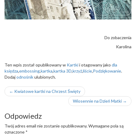
Do zobaczenia
Karolina
Ten wpis został opublikowany w
Kartki
i otagowany jako
dla
księdza
,
embossing
,
kartka
,
kartka 3D
,
krzyż
,
liście
,
Podziękowanie
.
Dodaj
odnośnik
ulubionych.
Nawigacja
←
Kwiatowe kartki na Chrzest Święty
wpisu
Wiosennie na Dzień Matki
→
Odpowiedz
Twój adres email nie zostanie opublikowany.
Wymagane pola są
oznaczone
*