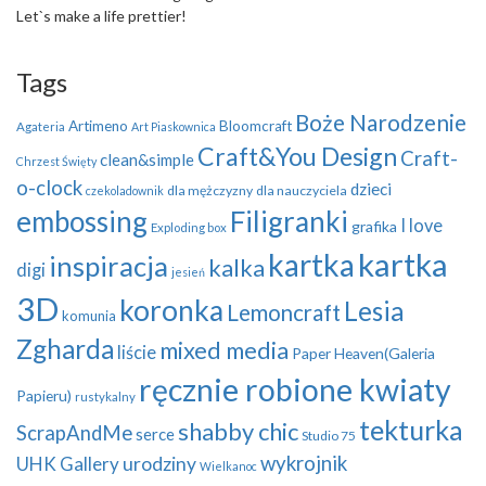
Let`s make a life prettier!
Tags
Boże Narodzenie
Artimeno
Bloomcraft
Agateria
Art Piaskownica
Craft&You Design
Craft-
clean&simple
Chrzest Święty
o-clock
dzieci
dla mężczyzny
dla nauczyciela
czekoladownik
embossing
Filigranki
I love
grafika
Exploding box
kartka
kartka
inspiracja
kalka
digi
jesień
3D
koronka
Lesia
Lemoncraft
komunia
Zgharda
mixed media
liście
Paper Heaven(Galeria
ręcznie robione kwiaty
Papieru)
rustykalny
tekturka
shabby chic
ScrapAndMe
serce
Studio 75
wykrojnik
UHK Gallery
urodziny
Wielkanoc