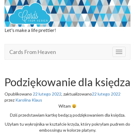
Let's make a life prettier!
Cards From Heaven
Cards From Heaven
T
o
g
g
l
Podziękowanie dla księdza
e
n
Opublikowano
22 lutego 2022
, zaktualizowano
22 lutego 2022
a
przez
Karolina Klaus
v
Witam
i
g
Dziś przedstawiam kartkę bedącą podziękowaniem dla księdza.
a
Użyłam tu wykrojnika w kształcie krzyża, który pokryłam pudrem do
t
embossingu w kolorze platyny.
i