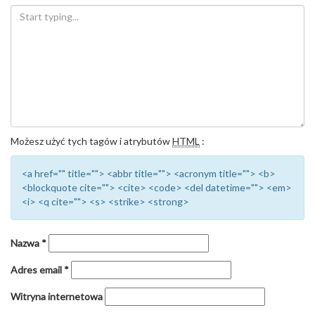
Możesz użyć tych tagów i atrybutów
HTML
:
<a href="" title=""> <abbr title=""> <acronym title=""> <b>
<blockquote cite=""> <cite> <code> <del datetime=""> <em>
<i> <q cite=""> <s> <strike> <strong>
Nazwa
*
Adres email
*
Witryna internetowa