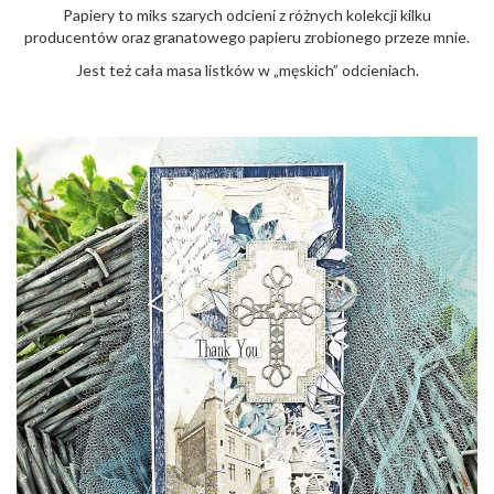
o
Papiery to miks szarych odcieni z różnych kolekcji kilku
n
producentów oraz granatowego papieru zrobionego przeze mnie.
Jest też cała masa listków w „męskich” odcieniach.