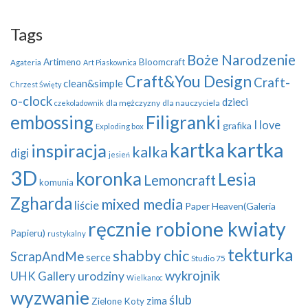
Tags
Boże Narodzenie
Artimeno
Bloomcraft
Agateria
Art Piaskownica
Craft&You Design
Craft-
clean&simple
Chrzest Święty
o-clock
dzieci
dla mężczyzny
dla nauczyciela
czekoladownik
embossing
Filigranki
I love
grafika
Exploding box
kartka
kartka
inspiracja
kalka
digi
jesień
3D
koronka
Lesia
Lemoncraft
komunia
Zgharda
mixed media
liście
Paper Heaven(Galeria
ręcznie robione kwiaty
Papieru)
rustykalny
tekturka
shabby chic
ScrapAndMe
serce
Studio 75
wykrojnik
UHK Gallery
urodziny
Wielkanoc
wyzwanie
ślub
zima
Zielone Koty