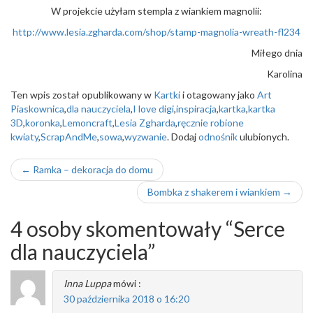
W projekcie użyłam stempla z wiankiem magnolii:
http://www.lesia.zgharda.com/shop/stamp-magnolia-wreath-fl234
Miłego dnia
Karolina
Ten wpis został opublikowany w
Kartki
i otagowany jako
Art
Piaskownica
,
dla nauczyciela
,
I love digi
,
inspiracja
,
kartka
,
kartka
3D
,
koronka
,
Lemoncraft
,
Lesia Zgharda
,
ręcznie robione
kwiaty
,
ScrapAndMe
,
sowa
,
wyzwanie
. Dodaj
odnośnik
ulubionych.
Nawigacja
←
Ramka – dekoracja do domu
wpisu
Bombka z shakerem i wiankiem
→
4 osoby skomentowały “
Serce
dla nauczyciela
”
Inna Luppa
mówi :
30 października 2018 o 16:20