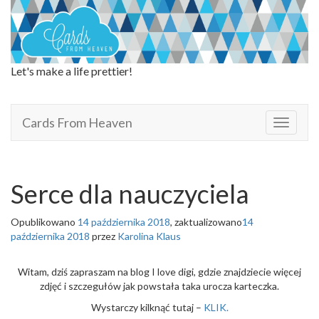
Let's make a life prettier!
Cards From Heaven
Cards From Heaven
T
o
g
g
l
Serce dla nauczyciela
e
n
Opublikowano
14 października 2018
, zaktualizowano
14
a
października 2018
przez
Karolina Klaus
v
i
g
Witam, dziś zapraszam na blog I love digi, gdzie znajdziecie więcej
a
zdjęć i szczegułów jak powstała taka urocza karteczka.
t
Wystarczy kilknąć tutaj –
KLIK.
i