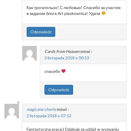
Как трогательно! С любовью! Спасибо за участие
в задании блога Аrt piaskownica! Удачи
Odpowiedz
Cards from Heaven
mówi :
3 listopada 2018 o 00:53
спасибо
Odpowiedz
magiczne chwile
mówi :
2 listopada 2018 o 07:12
Fantastyczna praca;) Dziękuję za udział w wyzwaniu