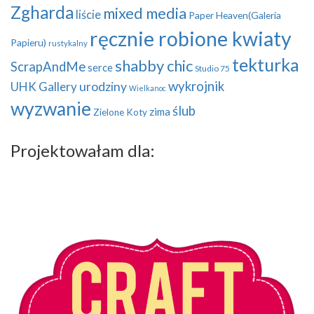
Zgharda
mixed media
liście
Paper Heaven(Galeria
ręcznie robione kwiaty
Papieru)
rustykalny
tekturka
shabby chic
ScrapAndMe
serce
Studio 75
wykrojnik
UHK Gallery
urodziny
Wielkanoc
wyzwanie
ślub
zima
Zielone Koty
Projektowałam dla: