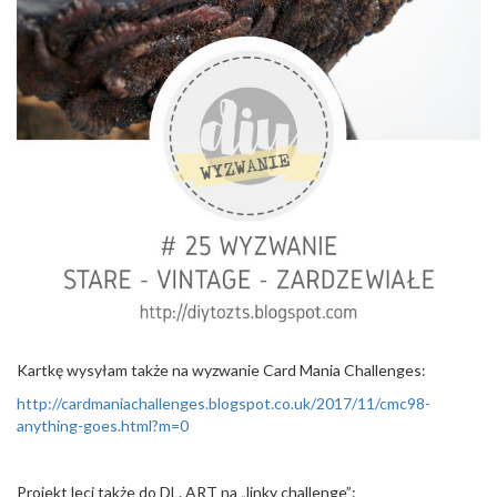
Kartkę wysyłam także na wyzwanie Card Mania Challenges:
http://cardmaniachallenges.blogspot.co.uk/2017/11/cmc98-
anything-goes.html?m=0
Projekt leci także do DL. ART na „linky challenge”: