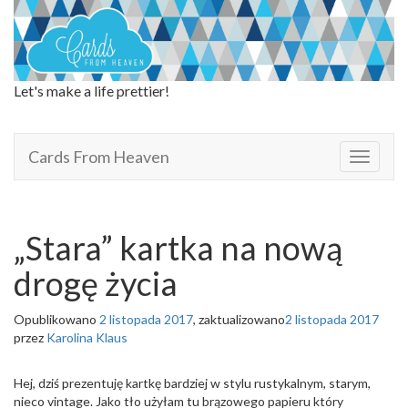
Let's make a life prettier!
Cards From Heaven
Cards From Heaven
T
o
g
g
l
„Stara” kartka na nową
e
n
drogę życia
a
v
Opublikowano
2 listopada 2017
, zaktualizowano
2 listopada 2017
i
przez
Karolina Klaus
g
a
t
Hej, dziś prezentuję kartkę bardziej w stylu rustykalnym, starym,
i
nieco vintage. Jako tło użyłam tu brązowego papieru który