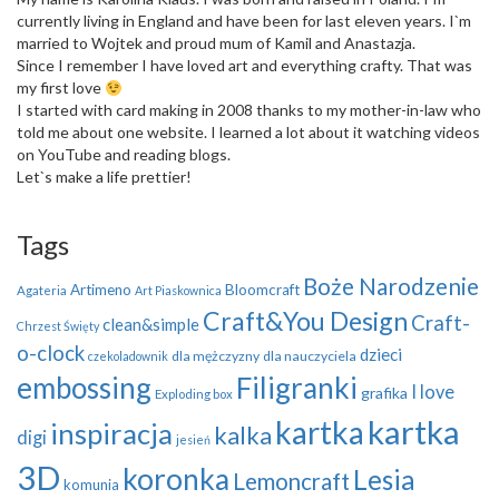
currently living in England and have been for last eleven years. I`m
married to Wojtek and proud mum of Kamil and Anastazja.
Since I remember I have loved art and everything crafty. That was
my first love
I started with card making in 2008 thanks to my mother-in-law who
told me about one website. I learned a lot about it watching videos
on YouTube and reading blogs.
Let`s make a life prettier!
Tags
Boże Narodzenie
Artimeno
Bloomcraft
Agateria
Art Piaskownica
Craft&You Design
Craft-
clean&simple
Chrzest Święty
o-clock
dzieci
dla mężczyzny
dla nauczyciela
czekoladownik
embossing
Filigranki
I love
grafika
Exploding box
kartka
kartka
inspiracja
kalka
digi
jesień
3D
koronka
Lesia
Lemoncraft
komunia