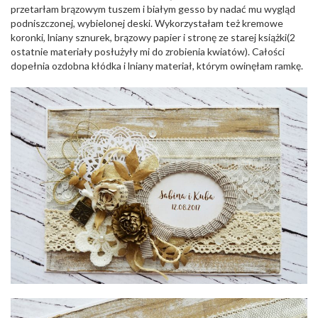
o
przetarłam brązowym tuszem i białym gesso by nadać mu wygląd
n
podniszczonej, wybielonej deski. Wykorzystałam też kremowe
koronki, lniany sznurek, brązowy papier i stronę ze starej książki(2
ostatnie materiały posłużyły mi do zrobienia kwiatów). Całości
dopełnia ozdobna kłódka i lniany materiał, którym owinęłam ramkę.