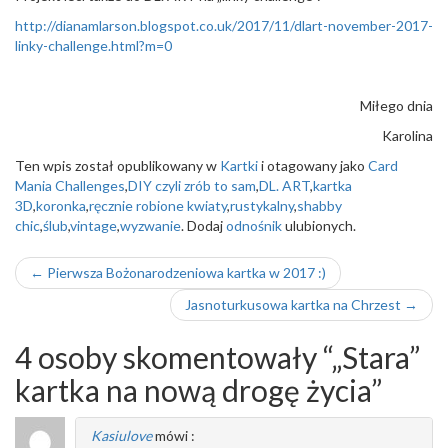
http://dianamlarson.blogspot.co.uk/2017/11/dlart-november-2017-
linky-challenge.html?m=0
Miłego dnia
Karolina
Ten wpis został opublikowany w
Kartki
i otagowany jako
Card
Mania Challenges
,
DIY czyli zrób to sam
,
DL. ART
,
kartka
3D
,
koronka
,
ręcznie robione kwiaty
,
rustykalny
,
shabby
chic
,
ślub
,
vintage
,
wyzwanie
. Dodaj
odnośnik
ulubionych.
Nawigacja
←
Pierwsza Bożonarodzeniowa kartka w 2017 :)
wpisu
Jasnoturkusowa kartka na Chrzest
→
4 osoby skomentowały “
„Stara”
kartka na nową drogę życia
”
Kasiulove
mówi :