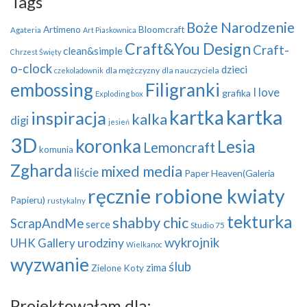
Tags
Boże Narodzenie
Artimeno
Bloomcraft
Agateria
Art Piaskownica
Craft&You Design
Craft-
clean&simple
Chrzest Święty
o-clock
dzieci
dla mężczyzny
dla nauczyciela
czekoladownik
embossing
Filigranki
I love
grafika
Exploding box
kartka
kartka
inspiracja
kalka
digi
jesień
3D
koronka
Lesia
Lemoncraft
komunia
Zgharda
mixed media
liście
Paper Heaven(Galeria
ręcznie robione kwiaty
Papieru)
rustykalny
tekturka
shabby chic
ScrapAndMe
serce
Studio 75
wykrojnik
UHK Gallery
urodziny
Wielkanoc
wyzwanie
ślub
zima
Zielone Koty
Projektowałam dla: