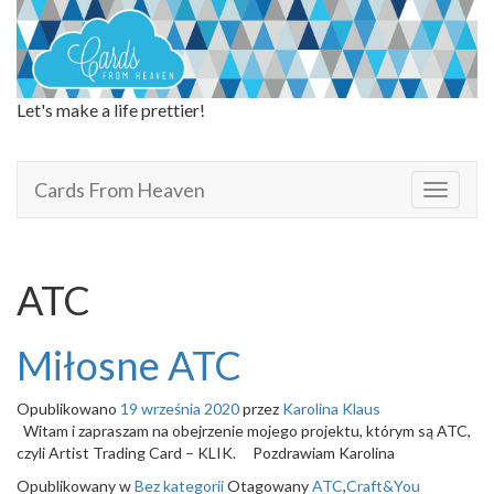
Let's make a life prettier!
Cards From Heaven
Cards From Heaven
T
o
g
g
l
ATC
e
n
a
Miłosne ATC
v
i
Opublikowano
19 września 2020
przez
Karolina Klaus
g
Witam i zapraszam na obejrzenie mojego projektu, którym są ATC,
a
czyli Artist Trading Card – KLIK. Pozdrawiam Karolina
t
i
Opublikowany w
Bez kategorii
Otagowany
ATC
,
Craft&You