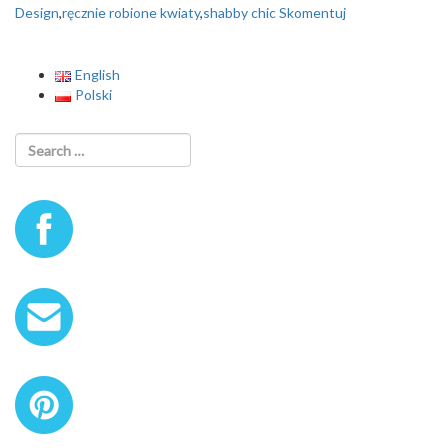
o
Design
,
ręcznie robione kwiaty
,
shabby chic
Skomentuj
n
English
Polski