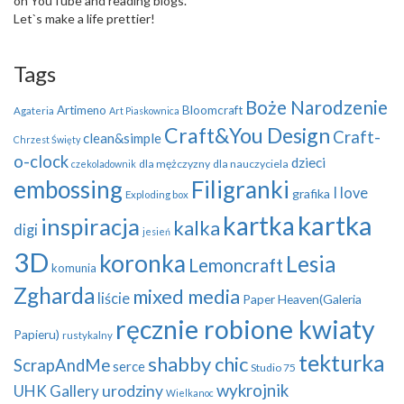
on YouTube and reading blogs.
Let`s make a life prettier!
Tags
Boże Narodzenie
Artimeno
Bloomcraft
Agateria
Art Piaskownica
Craft&You Design
Craft-
clean&simple
Chrzest Święty
o-clock
dzieci
dla mężczyzny
dla nauczyciela
czekoladownik
embossing
Filigranki
I love
grafika
Exploding box
kartka
kartka
inspiracja
kalka
digi
jesień
3D
koronka
Lesia
Lemoncraft
komunia
Zgharda
mixed media
liście
Paper Heaven(Galeria
ręcznie robione kwiaty
Papieru)
rustykalny
tekturka
shabby chic
ScrapAndMe
serce
Studio 75
wykrojnik
UHK Gallery
urodziny
Wielkanoc