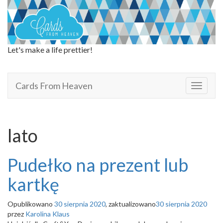
Let's make a life prettier!
Cards From Heaven
Cards From Heaven
T
o
g
g
l
lato
e
n
a
Pudełko na prezent lub
v
i
kartkę
g
a
Opublikowano
30 sierpnia 2020
, zaktualizowano
30 sierpnia 2020
t
przez
Karolina Klaus
i