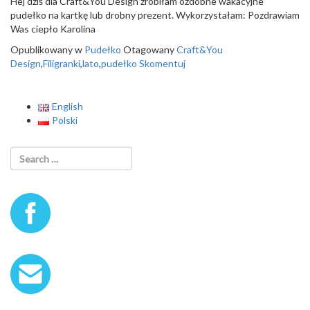
Hej dziś dla Craft&You Design zrobiłam ozdobne wakacyjne
o
pudełko na kartkę lub drobny prezent. Wykorzystałam: Pozdrawiam
n
Was ciepło Karolina
Opublikowany w
Pudełko
Otagowany
Craft&You
Design
,
Filigranki
,
lato
,
pudełko
Skomentuj
English
Polski