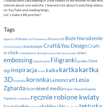
I started with card making in 2008 thanks to my mother-in-law who
told me about one website. I learned a lot about it watching videos
on YouTube and reading blogs.
Let`s make a life prettier!
Tags
Boże Narodzenie
Artimeno
Bloomcraft
Agateria
Art Piaskownica
Craft&You Design
Craft-
clean&simple
Chrzest Święty
o-clock
dzieci
dla mężczyzny
dla nauczyciela
czekoladownik
embossing
Filigranki
I love
grafika
Exploding box
kartka
kartka
inspiracja
kalka
digi
jesień
3D
koronka
Lesia
Lemoncraft
komunia
Zgharda
mixed media
liście
Paper Heaven(Galeria
ręcznie robione kwiaty
Papieru)
rustykalny
tekturka
shabby chic
ScrapAndMe
serce