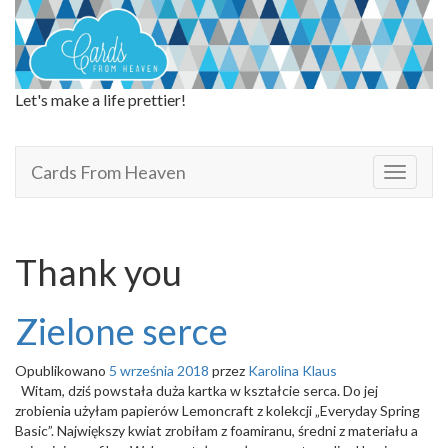
Let's make a life prettier!
Cards From Heaven
Cards From Heaven
T
o
g
g
l
Thank you
e
n
a
Zielone serce
v
i
Opublikowano
5 września 2018
przez
Karolina Klaus
g
Witam, dziś powstała duża kartka w kształcie serca. Do jej
a
zrobienia użyłam papierów Lemoncraft z kolekcji „Everyday Spring
t
Basic”. Największy kwiat zrobiłam z foamiranu, średni z materiału a
i