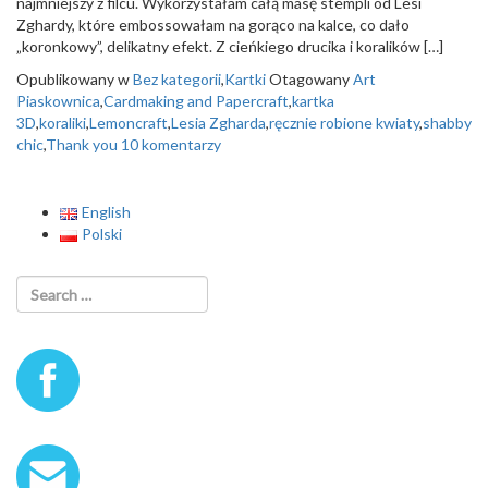
najmniejszy z filcu. Wykorzystałam całą masę stempli od Lesi
o
Zghardy, które embossowałam na gorąco na kalce, co dało
n
„koronkowy”, delikatny efekt. Z cieńkiego drucika i koralików […]
Opublikowany w
Bez kategorii
,
Kartki
Otagowany
Art
Piaskownica
,
Cardmaking and Papercraft
,
kartka
3D
,
koraliki
,
Lemoncraft
,
Lesia Zgharda
,
ręcznie robione kwiaty
,
shabby
chic
,
Thank you
10 komentarzy
English
Polski