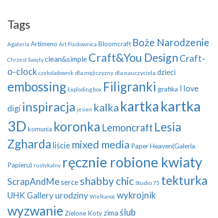
Tags
Boże Narodzenie
Artimeno
Bloomcraft
Agateria
Art Piaskownica
Craft&You Design
Craft-
clean&simple
Chrzest Święty
o-clock
dzieci
dla mężczyzny
dla nauczyciela
czekoladownik
embossing
Filigranki
I love
grafika
Exploding box
kartka
kartka
inspiracja
kalka
digi
jesień
3D
koronka
Lesia
Lemoncraft
komunia
Zgharda
mixed media
liście
Paper Heaven(Galeria
ręcznie robione kwiaty
Papieru)
rustykalny
tekturka
shabby chic
ScrapAndMe
serce
Studio 75
wykrojnik
UHK Gallery
urodziny
Wielkanoc
wyzwanie
ślub
zima
Zielone Koty