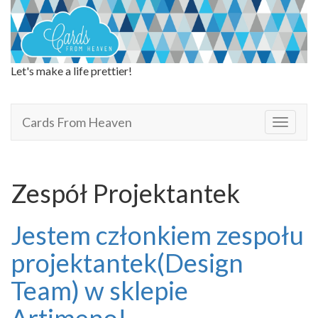
Let's make a life prettier!
Cards From Heaven
Cards From Heaven
T
o
g
g
l
Zespół Projektantek
e
n
a
Jestem członkiem zespołu
v
i
projektantek(Design
g
a
Team) w sklepie
t
i