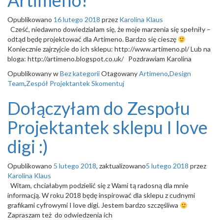
Artimeno!
o
n
Opublikowano
16 lutego 2018
przez
Karolina Klaus
Cześć, niedawno dowiedziałam się, że moje marzenia się spełniły –
odtąd będę projektować dla Artimeno. Bardzo się cieszę
Koniecznie zajrzyjcie do ich sklepu: http://www.artimeno.pl/ Lub na
bloga: http://artimeno.blogspot.co.uk/ Pozdrawiam Karolina
Opublikowany w
Bez kategorii
Otagowany
Artimeno
,
Design
Team
,
Zespół Projektantek
Skomentuj
Dołączyłam do Zespołu
Projektantek sklepu I love
digi :)
Opublikowano
5 lutego 2018
, zaktualizowano
5 lutego 2018
przez
Karolina Klaus
Witam, chciałabym podzielić się z Wami tą radosną dla mnie
informacją. W roku 2018 będę inspirować dla sklepu z cudnymi
grafikami cyfrowymi I love digi. Jestem bardzo szczęśliwa
Zapraszam też do odwiedzenia ich