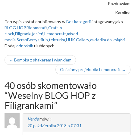
Pozdrawiam
Karolina
Ten wpis został opublikowany w
Bez kategorii
i otagowany jako
BLOG HOP
,
Bloomcraft
,
Craft-o-
clock
,
Filigranki
,
jesień
,
Lemoncraft
,
mixed
media
,
ScrapBerrys
,
ślub
,
tekturka
,
UHK Gallery
,
zakładka do książki
.
Dodaj
odnośnik
ulubionych.
Nawigacja
←
Bombka z shakerem i wiankiem
wpisu
Gościnny projekt dla Lemoncraft
→
40 osób skomentowało
“
Weselny BLOG HOP z
Filigrankami
”
Verde
mówi :
20 października 2018 o 07:31