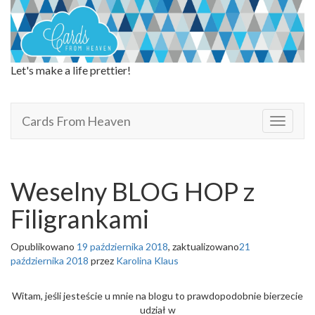
Let's make a life prettier!
Cards From Heaven
Cards From Heaven
T
o
g
g
l
Weselny BLOG HOP z
e
n
Filigrankami
a
v
Opublikowano
19 października 2018
, zaktualizowano
21
i
października 2018
przez
Karolina Klaus
g
a
t
Witam, jeśli jesteście u mnie na blogu to prawdopodobnie bierzecie
i
udział w