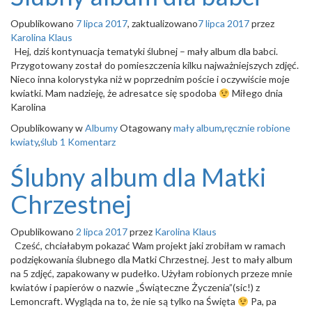
Opublikowano
7 lipca 2017
, zaktualizowano
7 lipca 2017
przez
Karolina Klaus
Hej, dziś kontynuacja tematyki ślubnej – mały album dla babci.
Przygotowany został do pomieszczenia kilku najważniejszych zdjęć.
Nieco inna kolorystyka niż w poprzednim poście i oczywiście moje
kwiatki. Mam nadzieję, że adresatce się spodoba
Miłego dnia
Karolina
Opublikowany w
Albumy
Otagowany
mały album
,
ręcznie robione
kwiaty
,
ślub
1 Komentarz
Ślubny album dla Matki
Chrzestnej
Opublikowano
2 lipca 2017
przez
Karolina Klaus
Cześć, chciałabym pokazać Wam projekt jaki zrobiłam w ramach
podziękowania ślubnego dla Matki Chrzestnej. Jest to mały album
na 5 zdjęć, zapakowany w pudełko. Użyłam robionych przeze mnie
kwiatów i papierów o nazwie „Świąteczne Życzenia”(sic!) z
Lemoncraft. Wygląda na to, że nie są tylko na Święta
Pa, pa