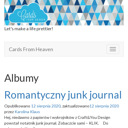
Let's make a life prettier!
Cards From Heaven
Cards From Heaven
T
o
g
g
l
Albumy
e
n
a
Romantyczny junk journal
v
i
Opublikowano
12 sierpnia 2020
, zaktualizowano
12 sierpnia 2020
g
przez
Karolina Klaus
a
Hej, niedawno z papierów i wykrojników z Craft&You Design
t
powstał notatnik junk journal. Zobaczcie sami – KLIK. Do
i