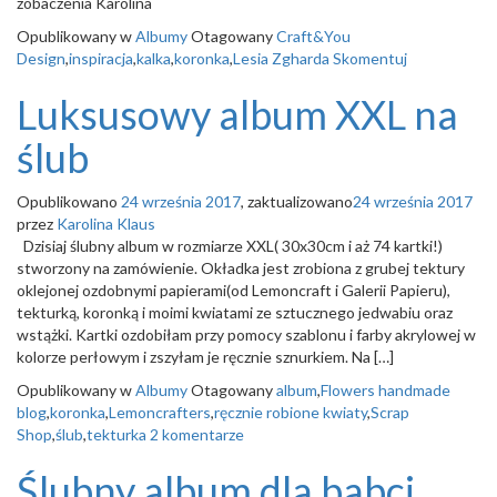
zobaczenia Karolina
o
n
Opublikowany w
Albumy
Otagowany
Craft&You
Design
,
inspiracja
,
kalka
,
koronka
,
Lesia Zgharda
Skomentuj
Luksusowy album XXL na
ślub
Opublikowano
24 września 2017
, zaktualizowano
24 września 2017
przez
Karolina Klaus
Dzisiaj ślubny album w rozmiarze XXL( 30x30cm i aż 74 kartki!)
stworzony na zamówienie. Okładka jest zrobiona z grubej tektury
oklejonej ozdobnymi papierami(od Lemoncraft i Galerii Papieru),
tekturką, koronką i moimi kwiatami ze sztucznego jedwabiu oraz
wstążki. Kartki ozdobiłam przy pomocy szablonu i farby akrylowej w
kolorze perłowym i zszyłam je ręcznie sznurkiem. Na […]
Opublikowany w
Albumy
Otagowany
album
,
Flowers handmade
blog
,
koronka
,
Lemoncrafters
,
ręcznie robione kwiaty
,
Scrap
Shop
,
ślub
,
tekturka
2 komentarze
Ślubny album dla babci