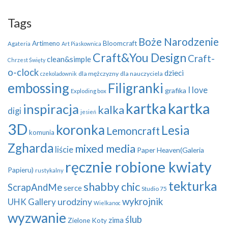
Tags
Boże Narodzenie
Artimeno
Bloomcraft
Agateria
Art Piaskownica
Craft&You Design
Craft-
clean&simple
Chrzest Święty
o-clock
dzieci
dla mężczyzny
dla nauczyciela
czekoladownik
embossing
Filigranki
I love
grafika
Exploding box
kartka
kartka
inspiracja
kalka
digi
jesień
3D
koronka
Lesia
Lemoncraft
komunia
Zgharda
mixed media
liście
Paper Heaven(Galeria
ręcznie robione kwiaty
Papieru)
rustykalny
tekturka
shabby chic
ScrapAndMe
serce
Studio 75
wykrojnik
UHK Gallery
urodziny
Wielkanoc
wyzwanie
ślub
zima
Zielone Koty