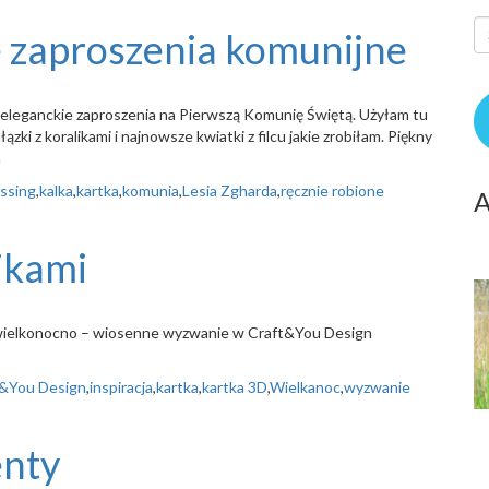
e zaproszenia komunijne
 eleganckie zaproszenia na Pierwszą Komunię Świętą. Użyłam tu
ki z koralikami i najnowsze kwiatki z filcu jakie zrobiłam. Piękny
a
ssing
,
kalka
,
kartka
,
komunia
,
Lesia Zgharda
,
ręcznie robione
A
jkami
na wielkonocno – wiosenne wyzwanie w Craft&You Design
t&You Design
,
inspiracja
,
kartka
,
kartka 3D
,
Wielkanoc
,
wyzwanie
enty