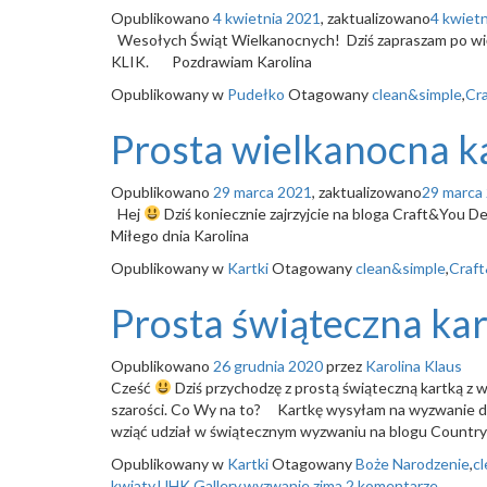
Opublikowano
4 kwietnia 2021
, zaktualizowano
4 kwiet
Wesołych Świąt Wielkanocnych! Dziś zapraszam po więc
KLIK. Pozdrawiam Karolina
Opublikowany w
Pudełko
Otagowany
clean&simple
,
Cr
Prosta wielkanocna k
Opublikowano
29 marca 2021
, zaktualizowano
29 marca
Hej
Dziś koniecznie zajrzyjcie na bloga Craft&You D
Miłego dnia Karolina
Opublikowany w
Kartki
Otagowany
clean&simple
,
Craf
Prosta świąteczna ka
Opublikowano
26 grudnia 2020
przez
Karolina Klaus
Cześć
Dziś przychodzę z prostą świąteczną kartką z wi
szarości. Co Wy na to? Kartkę wysyłam na wyzwanie 
wziąć udział w świątecznym wyzwaniu na blogu Country
Opublikowany w
Kartki
Otagowany
Boże Narodzenie
,
c
kwiaty
,
UHK Gallery
,
wyzwanie
,
zima
2 komentarze