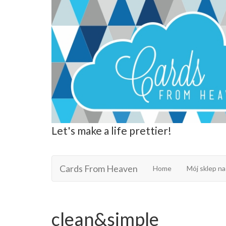
Let's make a life prettier!
Cards From Heaven
Cards From Heaven
Home
Mój sklep na
clean&simple