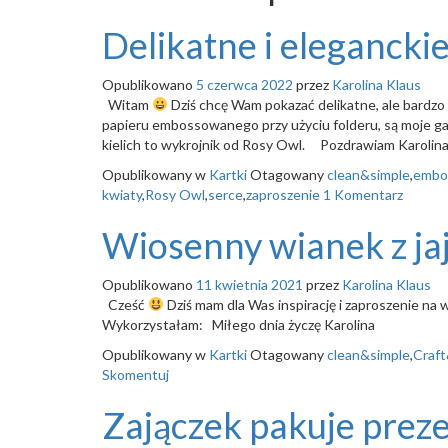
Delikatne i elegancki
Opublikowano
5 czerwca 2022
przez
Karolina Klaus
Witam
Dziś chcę Wam pokazać delikatne, ale bardzo
papieru embossowanego przy użyciu folderu, są moje gałąz
kielich to wykrojnik od Rosy Owl. Pozdrawiam Karolin
Opublikowany w
Kartki
Otagowany
clean&simple
,
embo
kwiaty
,
Rosy Owl
,
serce
,
zaproszenie
1 Komentarz
Wiosenny wianek z ja
Opublikowano
11 kwietnia 2021
przez
Karolina Klaus
Cześć
Dziś mam dla Was inspirację i zaproszenie 
Wykorzystałam: Miłego dnia życzę Karolina
Opublikowany w
Kartki
Otagowany
clean&simple
,
Craf
Skomentuj
Zajączek pakuje prez