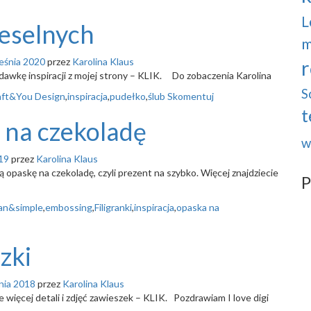
L
weselnych
m
eśnia 2020
przez
Karolina Klaus
r
dawkę inspiracji z mojej strony – KLIK. Do zobaczenia Karolina
S
aft&You Design
,
inspiracja
,
pudełko
,
ślub
Skomentuj
t
 na czekoladę
w
19
przez
Karolina Klaus
ną opaskę na czekoladę, czyli prezent na szybko. Więcej znajdziecie
P
an&simple
,
embossing
,
Filigranki
,
inspiracja
,
opaska na
zki
nia 2018
przez
Karolina Klaus
ie więcej detali i zdjęć zawieszek – KLIK. Pozdrawiam I love digi