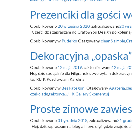
Prezenciki dla gości 
Opublikowano
20 września 2020
, zaktualizowano
20 wrz
Cześć, dziś zapraszam do Craft&You Design po kolejną 
Opublikowany w
Pudełko
Otagowany
clean&simple
,
Cr
Dekoracyjna „opaska”
Opublikowano
12 maja 2019
, zaktualizowano
12 maja 20
Hej, dziś specjalnie dla Filigranek stworzyłam dekoracyj
tu: KLIK Pozdrawiam Karolina
Opublikowany w
Bez kategorii
Otagowany
Agateria
,
cle
czekoladę
,
tekturka
,
UHK Gallery
Skomentuj
Proste zimowe zawies
Opublikowano
31 grudnia 2018
, zaktualizowano
31 grud
Hej, dziś zapraszam na blog a I love digi, gdzie znajdziec