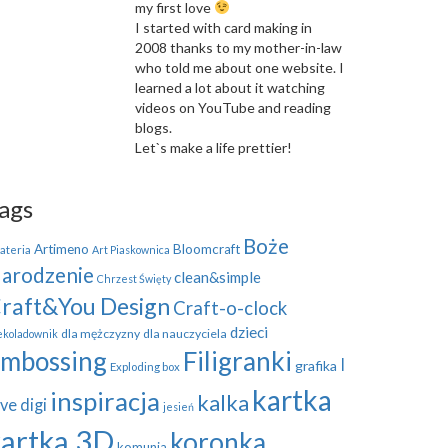
my first love
I started with card making in
2008 thanks to my mother-in-law
who told me about one website. I
learned a lot about it watching
videos on YouTube and reading
blogs.
Let`s make a life prettier!
ags
Boże
Artimeno
Bloomcraft
ateria
Art Piaskownica
arodzenie
clean&simple
Chrzest Święty
raft&You Design
Craft-o-clock
dzieci
dla mężczyzny
dla nauczyciela
ekoladownik
mbossing
Filigranki
I
grafika
Exploding box
kartka
inspiracja
kalka
ve digi
jesień
kartka 3D
koronka
komunia