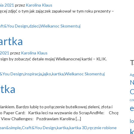
nia 2021
przez
Karolina Klaus
ej zdjęć o tym jak zajączek zapakował w tym roku prezenty –
aft&You Design
,
dzieci
,
Wielkanoc
Skomentuj
artka
 2021
przez
Karolina Klaus
esign by zobaczyć detale mojej Wielkanocnej kartki – KLIK.
T
t&You Design
,
inspiracja
,
jajko
,
kartka
,
Wielkanoc
Skomentuj
Ag
N
rtka
C
cz
e
ankiem. Bardzo lubię to połączenie butelkowej zieleni, złota i
do Paper Card: Kartka leci na wyzwanie do ScrapAndMe: Chcę
 View Challenges: Pozdrawiam Karolina […]
lo
lean&simple
,
Craft&You Design
,
kartka
,
kartka 3D
,
ręcznie robione