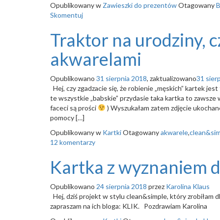
Opublikowany w
Zawieszki do prezentów
Otagowany
B
Skomentuj
Traktor na urodziny, 
akwarelami
Opublikowano
31 sierpnia 2018
, zaktualizowano
31 sier
Hej, czy zgadzacie się, że robienie „męskich” kartek jest
te wszystkie „babskie” przydasie taka kartka to zawsze
faceci są prości
) Wyszukałam zatem zdjęcie ukochaneg
pomocy […]
Opublikowany w
Kartki
Otagowany
akwarele
,
clean&si
12 komentarzy
Kartka z wyznaniem dla
Opublikowano
24 sierpnia 2018
przez
Karolina Klaus
Hej, dziś projekt w stylu clean&simple, który zrobiłam dla
zapraszam na ich bloga: KLIK. Pozdrawiam Karolina