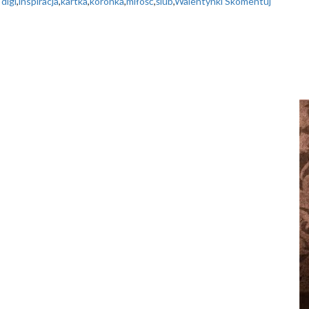
 digi
,
inspiracja
,
kartka
,
koronka
,
miłość
,
ślub
,
Walentynki
Skomentuj