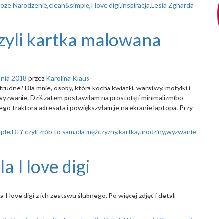
oże Narodzenie
,
clean&simple
,
I love digi
,
inspiracja
,
Lesia Zgharda
czyli kartka malowana
pnia 2018
przez
Karolina Klaus
 trudne? Dla mnie, osoby, która kocha kwiatki, warstwy, motylki i
 wyzwanie. Dziś zatem postawiłam na prostotę i minimalizm(bo
o traktora adresata i powiększyłam je na ekranie laptopa. Przy
mple
,
DIY czyli zrób to sam
,
dla mężczyzny
,
kartka
,
urodziny
,
wyzwanie
 I love digi
 I love digi z ich zestawu ślubnego. Po więcej zdjęć i detali