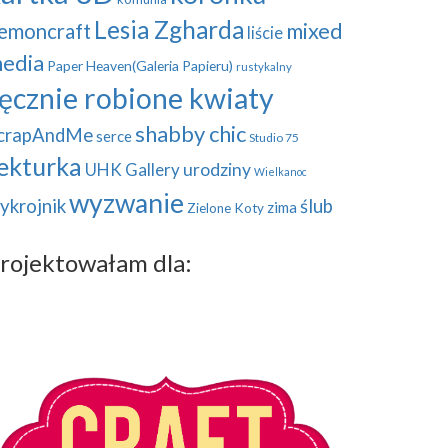
Lesia Zgharda
mixed
emoncraft
liście
edia
Paper Heaven(Galeria Papieru)
rustykalny
ęcznie robione kwiaty
shabby chic
crapAndMe
serce
Studio 75
ekturka
UHK Gallery
urodziny
Wielkanoc
wyzwanie
ykrojnik
ślub
zima
Zielone Koty
rojektowałam dla: