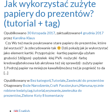
Jak wykorzystać zużyte
papiery do prezentów?
(tutorial + tag)
Opublikowano
30 listopada 2017
, zaktualizowano
4 grudnia 2017
przez
Karolina Klaus
Czy Wy też macie poukrywane stare papiery do prezentów, które
żal wyrzucić? Ja zdecydowanie tak
Dziś pokażę jak je wykorzystać
jako element kartki. Przygotujcie: -kartkę papieru(ja użyłam
grubości 160gsm) -pędzelek -klej PVA -nożyczki -farbę
kredową(lateksowa lub akrylowa też się sprawdzi) -zużyty papier
1.Podrzyj papier na mniejsze kawałki(możesz też je pognieść to da
[…]
Opublikowany w
Bez kategorii
,
Tutoriale
,
Zawieszki do prezentów
Otagowany
Boże Narodzenie
,
Craft Passion
,
kurs
,
Manuna
,
ręcznie
robione kwiaty
,
tag
,
tutorial
,
wyzwanie
,
zawieszka do
prezentów
,
Zielone Koty
8 komentarzy
English