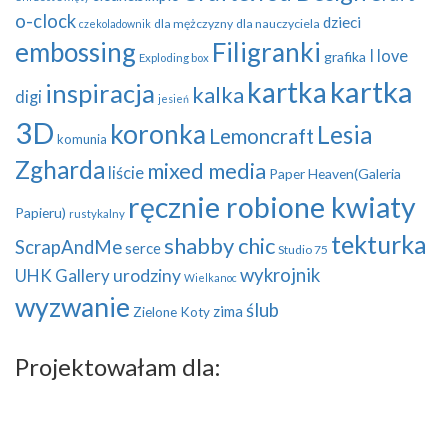
o-clock
dzieci
dla mężczyzny
dla nauczyciela
czekoladownik
embossing
Filigranki
I love
grafika
Exploding box
kartka
kartka
inspiracja
kalka
digi
jesień
3D
koronka
Lesia
Lemoncraft
komunia
Zgharda
mixed media
liście
Paper Heaven(Galeria
ręcznie robione kwiaty
Papieru)
rustykalny
tekturka
shabby chic
ScrapAndMe
serce
Studio 75
wykrojnik
UHK Gallery
urodziny
Wielkanoc
wyzwanie
ślub
zima
Zielone Koty
Projektowałam dla: