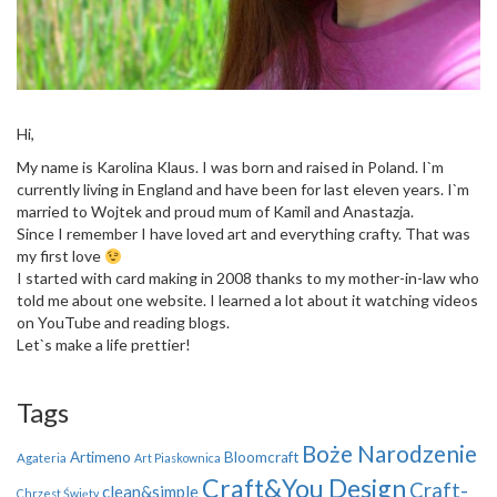
Hi,
My name is Karolina Klaus. I was born and raised in Poland. I`m
currently living in England and have been for last eleven years. I`m
married to Wojtek and proud mum of Kamil and Anastazja.
Since I remember I have loved art and everything crafty. That was
my first love
I started with card making in 2008 thanks to my mother-in-law who
told me about one website. I learned a lot about it watching videos
on YouTube and reading blogs.
Let`s make a life prettier!
Tags
Boże Narodzenie
Artimeno
Bloomcraft
Agateria
Art Piaskownica
Craft&You Design
Craft-
clean&simple
Chrzest Święty