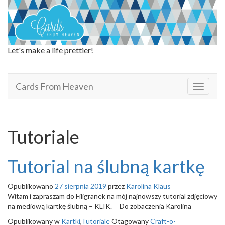
Let's make a life prettier!
Cards From Heaven
Cards From Heaven
T
o
g
g
l
Tutoriale
e
n
a
Tutorial na ślubną kartkę
v
i
Opublikowano
27 sierpnia 2019
przez
Karolina Klaus
g
Witam i zapraszam do Filigranek na mój najnowszy tutorial zdjęciowy
a
na mediową kartkę ślubną – KLIK. Do zobaczenia Karolina
t
i
Opublikowany w
Kartki
,
Tutoriale
Otagowany
Craft-o-