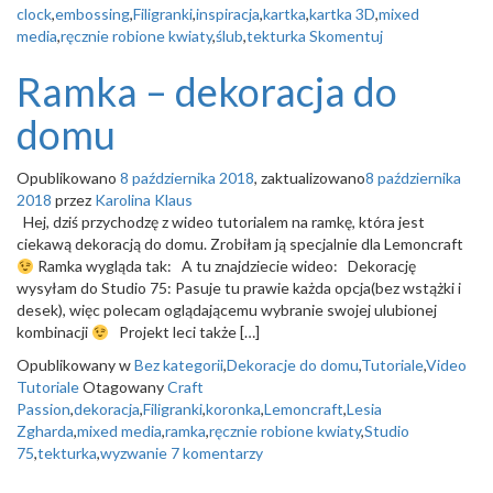
o
clock
,
embossing
,
Filigranki
,
inspiracja
,
kartka
,
kartka 3D
,
mixed
n
media
,
ręcznie robione kwiaty
,
ślub
,
tekturka
Skomentuj
Ramka – dekoracja do
domu
Opublikowano
8 października 2018
, zaktualizowano
8 października
2018
przez
Karolina Klaus
Hej, dziś przychodzę z wideo tutorialem na ramkę, która jest
ciekawą dekoracją do domu. Zrobiłam ją specjalnie dla Lemoncraft
Ramka wygląda tak: A tu znajdziecie wideo: Dekorację
wysyłam do Studio 75: Pasuje tu prawie każda opcja(bez wstążki i
desek), więc polecam oglądającemu wybranie swojej ulubionej
kombinacji
Projekt leci także […]
Opublikowany w
Bez kategorii
,
Dekoracje do domu
,
Tutoriale
,
Video
Tutoriale
Otagowany
Craft
Passion
,
dekoracja
,
Filigranki
,
koronka
,
Lemoncraft
,
Lesia
Zgharda
,
mixed media
,
ramka
,
ręcznie robione kwiaty
,
Studio
75
,
tekturka
,
wyzwanie
7 komentarzy