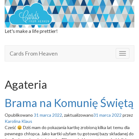
Let's make a life prettier!
Cards From Heaven
Cards From Heaven
T
o
g
g
l
Agateria
e
n
a
Brama na Komunię Świętą
v
i
Opublikowano
31 marca 2022
, zaktualizowano
31 marca 2022
przez
g
Karolina Klaus
a
Cześć
Dziś mam do pokazania kartkę zrobioną kilka lat temu dla
t
pewnego chłopca. Jako kartki użyłam tu gotowej bazy składanej do
i