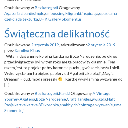
Opublikowany w
Bez kategorii
Otagowany
Agateria
,
clean&simple
,
embossing
,
Filigranki
,
inspiracja
,
opaska na
czekoladę
,
tekturka
,
UHK Gallery
Skomentuj
Świąteczna delikatność
Opublikowano
2 stycznia 2019
, zaktualizowano
2 stycznia 2019
przez
Karolina Klaus
Witam, dziś u mnie kolejna kartka na Boże Narodzenie, bo okres
przedświąteczny był w tym roku mega pracowity dla mnie. Tym
razem jest to projekt pełny koronek, puchu, gwiazdek, beżu i bieli.
Wykorzystałam tu piękne papiery od Agaterii z kolekcji „Magic
Dreams” – cud, miód i orzeszki
Kartkę wysyłam na wyzwanie do
[…]
Opublikowany w
Bez kategorii
,
Kartki
Otagowany
A Vintage
Yourney
,
Agateria
,
Boże Narodzenie
,
Craft Tangles
,
gwiazda
,
Haft
Pasja
,
kartka
,
kartka 3D
,
koronka
,
shabby chic
,
vintage
,
wyzwanie
,
zima
Skomentuj