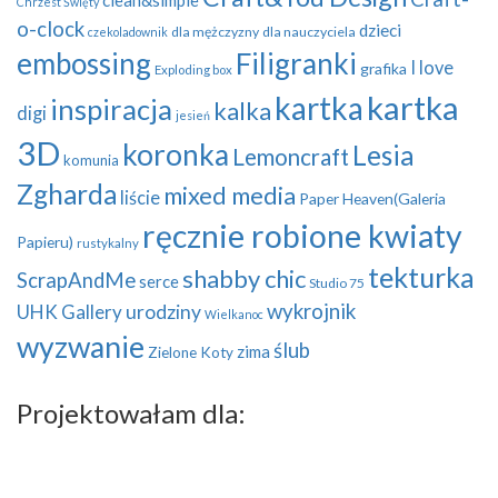
clean&simple
Chrzest Święty
o-clock
dzieci
dla mężczyzny
dla nauczyciela
czekoladownik
embossing
Filigranki
I love
grafika
Exploding box
kartka
kartka
inspiracja
kalka
digi
jesień
3D
koronka
Lesia
Lemoncraft
komunia
Zgharda
mixed media
liście
Paper Heaven(Galeria
ręcznie robione kwiaty
Papieru)
rustykalny
tekturka
shabby chic
ScrapAndMe
serce
Studio 75
wykrojnik
UHK Gallery
urodziny
Wielkanoc
wyzwanie
ślub
zima
Zielone Koty
Projektowałam dla: