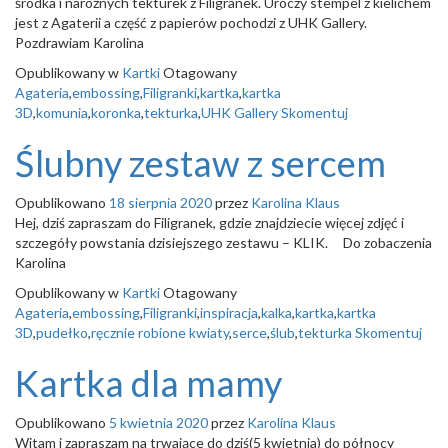
środka i narożnych tekturek z Filigranek. Uroczy stempel z kielichem
o
jest z Agaterii a część z papierów pochodzi z UHK Gallery.
n
Pozdrawiam Karolina
Opublikowany w
Kartki
Otagowany
Agateria
,
embossing
,
Filigranki
,
kartka
,
kartka
3D
,
komunia
,
koronka
,
tekturka
,
UHK Gallery
Skomentuj
Ślubny zestaw z sercem
Opublikowano
18 sierpnia 2020
przez
Karolina Klaus
Hej, dziś zapraszam do Filigranek, gdzie znajdziecie więcej zdjęć i
szczegóły powstania dzisiejszego zestawu – KLIK. Do zobaczenia
Karolina
Opublikowany w
Kartki
Otagowany
Agateria
,
embossing
,
Filigranki
,
inspiracja
,
kalka
,
kartka
,
kartka
3D
,
pudełko
,
ręcznie robione kwiaty
,
serce
,
ślub
,
tekturka
Skomentuj
Kartka dla mamy
Opublikowano
5 kwietnia 2020
przez
Karolina Klaus
Witam i zapraszam na trwające do dziś(5 kwietnia) do północy