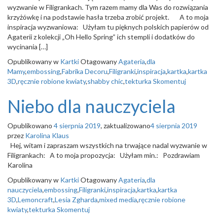
wyzwanie w Filigrankach. Tym razem mamy dla Was do rozwiązania
krzyżówkę i na podstawie hasła trzeba zrobić projekt. A to moja
inspiracja wyzwaniowa: Użyłam tu pięknych polskich papierów od
Agaterii z kolekcji „Oh Hello Spring” ich stempli i dodatków do
wycinania […]
Opublikowany w
Kartki
Otagowany
Agateria
,
dla
Mamy
,
embossing
,
Fabrika Decoru
,
Filigranki
,
inspiracja
,
kartka
,
kartka
3D
,
ręcznie robione kwiaty
,
shabby chic
,
tekturka
Skomentuj
Niebo dla nauczyciela
Opublikowano
4 sierpnia 2019
, zaktualizowano
4 sierpnia 2019
przez
Karolina Klaus
Hej, witam i zapraszam wszystkich na trwające nadal wyzwanie w
Filigrankach: A to moja propozycja: Użyłam min.: Pozdrawiam
Karolina
Opublikowany w
Kartki
Otagowany
Agateria
,
dla
nauczyciela
,
embossing
,
Filigranki
,
inspiracja
,
kartka
,
kartka
3D
,
Lemoncraft
,
Lesia Zgharda
,
mixed media
,
ręcznie robione
kwiaty
,
tekturka
Skomentuj