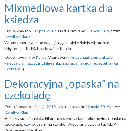
Mixmediowa kartka dla
księdza
Opublikowano
11 lipca 2019
, zaktualizowano
11 lipca 2019
przez
Karolina Klaus
Witam i zapraszam po więcej zdjęć mojej dzisiejszej kartki do
Filigranek – KLIK. Pozdrawiam Karolina
Opublikowany w
Kartki
Otagowany
Agateria
,
Bloomcraft
,
dla
księdza
,
dla mężczyzny
,
Filigranki
,
inspiracja
,
mixed media
,
tekturka
Skomentuj
Dekoracyjna „opaska” na
czekoladę
Opublikowano
12 maja 2019
, zaktualizowano
12 maja 2019
przez
Karolina Klaus
Hej, dziś specjalnie dla Filigranek stworzyłam dekoracyjną opaskę na
czekoladę, czyli prezent na szybko. Więcej znajdziecie tu: KLIK
Pozdrawiam Karolina