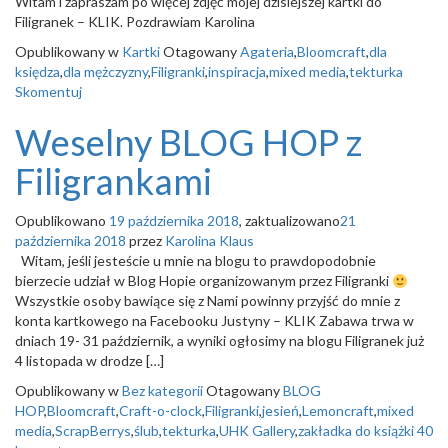
Witam i zapraszam po więcej zdjęć mojej dzisiejszej kartki do
o
Filigranek – KLIK. Pozdrawiam Karolina
n
Opublikowany w
Kartki
Otagowany
Agateria
,
Bloomcraft
,
dla
księdza
,
dla mężczyzny
,
Filigranki
,
inspiracja
,
mixed media
,
tekturka
Skomentuj
Weselny BLOG HOP z
Filigrankami
Opublikowano
19 października 2018
, zaktualizowano
21
października 2018
przez
Karolina Klaus
Witam, jeśli jesteście u mnie na blogu to prawdopodobnie
bierzecie udział w Blog Hopie organizowanym przez Filigranki
Wszystkie osoby bawiące się z Nami powinny przyjść do mnie z
konta kartkowego na Facebooku Justyny – KLIK Zabawa trwa w
dniach 19- 31 październik, a wyniki ogłosimy na blogu Filigranek już
4 listopada w drodze […]
Opublikowany w
Bez kategorii
Otagowany
BLOG
HOP
,
Bloomcraft
,
Craft-o-clock
,
Filigranki
,
jesień
,
Lemoncraft
,
mixed
media
,
ScrapBerrys
,
ślub
,
tekturka
,
UHK Gallery
,
zakładka do książki
40