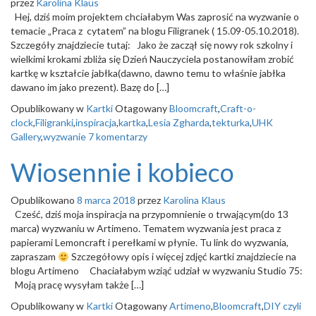
przez
Karolina Klaus
Hej, dziś moim projektem chciałabym Was zaprosić na wyzwanie o
temacie „Praca z cytatem” na blogu Filigranek ( 15.09-05.10.2018).
Szczegóły znajdziecie tutaj: Jako że zaczął się nowy rok szkolny i
wielkimi krokami zbliża się Dzień Nauczyciela postanowiłam zrobić
kartkę w kształcie jabłka(dawno, dawno temu to właśnie jabłka
dawano im jako prezent). Bazę do […]
Opublikowany w
Kartki
Otagowany
Bloomcraft
,
Craft-o-
clock
,
Filigranki
,
inspiracja
,
kartka
,
Lesia Zgharda
,
tekturka
,
UHK
Gallery
,
wyzwanie
7 komentarzy
Wiosennie i kobieco
Opublikowano
8 marca 2018
przez
Karolina Klaus
Cześć, dziś moja inspiracja na przypomnienie o trwającym(do 13
marca) wyzwaniu w Artimeno. Tematem wyzwania jest praca z
papierami Lemoncraft i perełkami w płynie. Tu link do wyzwania,
zapraszam
Szczegółowy opis i więcej zdjęć kartki znajdziecie na
blogu Artimeno Chaciałabym wziąć udział w wyzwaniu Studio 75:
Moją pracę wysyłam także […]
Opublikowany w
Kartki
Otagowany
Artimeno
,
Bloomcraft
,
DIY czyli