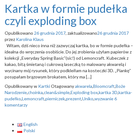
Kartka w formie pudełka
czyli exploding box
Opublikowano
26 grudnia 2017
, zaktualizowano
26 grudnia 2017
przez
Karolina Klaus
Witam, dziś nieco inna niż zazwyczaj kartka, bo w formie pudełka –
idealna do wręczenia osobiście. Do jej zrobienia użyłam papierów z
kolekcji „Everyday Spring Basic”(sic!) od Lemoncraft. Kubeczek z
kakao, bitą śmietaną i cukrową laseczką to malowany akwarelą i
wycinany mój rysunek, który podkleiłam na kosteczki 3D. „Piankę”
posypałam brązowym brokatem, który ma […]
Opublikowany w
Kartki
Otagowany
akwarela
,
Bloomcraft
,
Boże
Narodzenie
,
choinka
,
clean&simple
,
Exploding box
,
kartka 3D
,
kartka-
pudełko
,
Lemoncraft
,
pierniczek
,
prezent
,
Uniko
,
wyzwanie
6
komentarzy
English
Polski