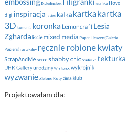
embossing
Filigranki
I love
grafika
Exploding box
kartka
kartka
inspiracja
kalka
digi
jesień
3D
koronka
Lesia
Lemoncraft
komunia
Zgharda
mixed media
liście
Paper Heaven(Galeria
ręcznie robione kwiaty
Papieru)
rustykalny
tekturka
shabby chic
ScrapAndMe
serce
Studio 75
wykrojnik
UHK Gallery
urodziny
Wielkanoc
wyzwanie
ślub
zima
Zielone Koty
Projektowałam dla: