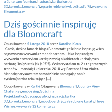
zrób to sam
,
foamiran
,
inspiracja
,
kartka
,
kartka
3D
,
koronka
,
Lemoncraft
,
ręcznie robione kwiaty
,
Studio 75
,
wyzwanie
8 komentarzy
Dziś gościnnie inspiruję
dla Bloomcraft
Opublikowano
5 lutego 2018
przez
Karolina Klaus
Cześć, dziś na łamach blogu Bloomcraft gościnnie inspiruję w ich
najnowszym wyzwaniu z moodboardem. Jako inspirację w
wyzwaniu stworzyłam kartkę z myślą o kobietach kochających
herbatę i książki(tak jak ja ????). Wykorzystałam tu 2 z tegorocznych
trendów – mandalę i kolor roku 2018 wg Pantona Ultra Violet.
Mandalę narysowałam samodzielnie pomagając sobie
cyrklem(bardzo relaksujące […]
Opublikowany w
Kartki
Otagowany
Bloomcraft
,
Country View
Challenges
,
embossing
,
Gościnna
Projektantka
,
Goscrap
,
grafika
,
inspiracja
,
kartka
3D
,
koronka
,
Lemoncraft
,
moodboard
,
ręcznie robione kwiaty
,
Three
Wishes
,
wyzwanie
12 komentarzy