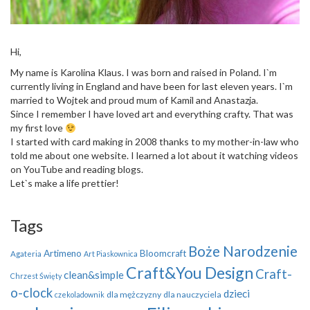
Hi,
My name is Karolina Klaus. I was born and raised in Poland. I`m
currently living in England and have been for last eleven years. I`m
married to Wojtek and proud mum of Kamil and Anastazja.
Since I remember I have loved art and everything crafty. That was
my first love
I started with card making in 2008 thanks to my mother-in-law who
told me about one website. I learned a lot about it watching videos
on YouTube and reading blogs.
Let`s make a life prettier!
Tags
Boże Narodzenie
Artimeno
Bloomcraft
Agateria
Art Piaskownica
Craft&You Design
Craft-
clean&simple
Chrzest Święty
o-clock
dzieci
dla mężczyzny
dla nauczyciela
czekoladownik