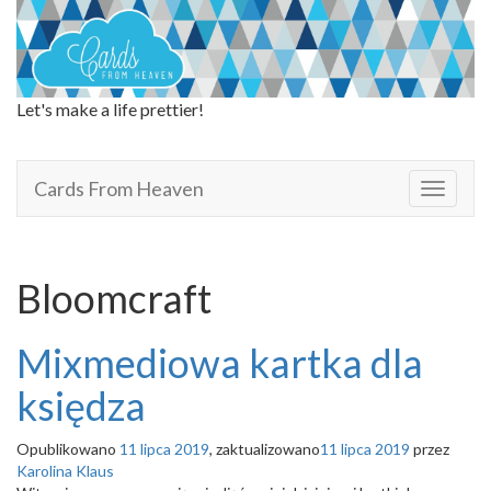
Let's make a life prettier!
Cards From Heaven
Cards From Heaven
T
o
g
g
l
Bloomcraft
e
n
a
Mixmediowa kartka dla
v
i
księdza
g
a
Opublikowano
11 lipca 2019
, zaktualizowano
11 lipca 2019
przez
t
Karolina Klaus
i