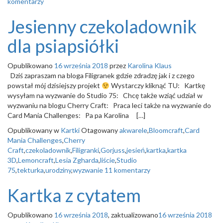
komentarzy
Jesienny czekoladownik
dla psiapsiółki
Opublikowano
16 września 2018
przez
Karolina Klaus
Dziś zapraszam na bloga Filigranek gdzie zdradzę jak i z czego
powstał mój dzisiejszy projekt
Wystarczy kliknąć TU: Kartkę
wysyłam na wyzwanie do Studio 75: Chcę także wziąć udział w
wyzwaniu na blogu Cherry Craft: Praca leci także na wyzwanie do
Card Mania Challenges: Pa pa Karolina […]
Opublikowany w
Kartki
Otagowany
akwarele
,
Bloomcraft
,
Card
Mania Challenges
,
Cherry
Craft
,
czekoladownik
,
Filigranki
,
Gorjuss
,
jesień
,
kartka
,
kartka
3D
,
Lemoncraft
,
Lesia Zgharda
,
liście
,
Studio
75
,
tekturka
,
urodziny
,
wyzwanie
11 komentarzy
Kartka z cytatem
Opublikowano
16 września 2018
, zaktualizowano
16 września 2018