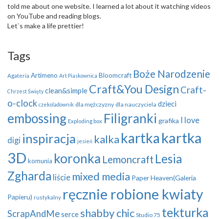
told me about one website. I learned a lot about it watching videos
on YouTube and reading blogs.
Let`s make a life prettier!
Tags
Boże Narodzenie
Artimeno
Bloomcraft
Agateria
Art Piaskownica
Craft&You Design
Craft-
clean&simple
Chrzest Święty
o-clock
dzieci
dla mężczyzny
dla nauczyciela
czekoladownik
embossing
Filigranki
I love
grafika
Exploding box
kartka
kartka
inspiracja
kalka
digi
jesień
3D
koronka
Lesia
Lemoncraft
komunia
Zgharda
mixed media
liście
Paper Heaven(Galeria
ręcznie robione kwiaty
Papieru)
rustykalny
tekturka
shabby chic
ScrapAndMe
serce
Studio 75