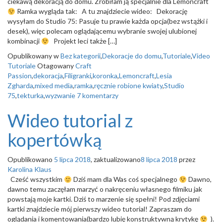
ciekawą dekoracją do domu. Zrobiłam ją specjalnie dla Lemoncraft
Ramka wygląda tak: A tu znajdziecie wideo: Dekorację
wysyłam do Studio 75: Pasuje tu prawie każda opcja(bez wstążki i
desek), więc polecam oglądającemu wybranie swojej ulubionej
kombinacji
Projekt leci także […]
Opublikowany w
Bez kategorii
,
Dekoracje do domu
,
Tutoriale
,
Video
Tutoriale
Otagowany
Craft
Passion
,
dekoracja
,
Filigranki
,
koronka
,
Lemoncraft
,
Lesia
Zgharda
,
mixed media
,
ramka
,
ręcznie robione kwiaty
,
Studio
75
,
tekturka
,
wyzwanie
7 komentarzy
Wideo tutorial z
kopertówką
Opublikowano
5 lipca 2018
, zaktualizowano
8 lipca 2018
przez
Karolina Klaus
Cześć wszystkim
Dziś mam dla Was coś specjalnego
Dawno,
dawno temu zaczęłam marzyć o nakręceniu własnego filmiku jak
powstają moje kartki. Dziś to marzenie się spełni! Pod zdjęciami
kartki znajdziecie mój pierwszy wideo tutorial! Zapraszam do
oglądania i komentowania(bardzo lubię konstruktywną krytykę
).