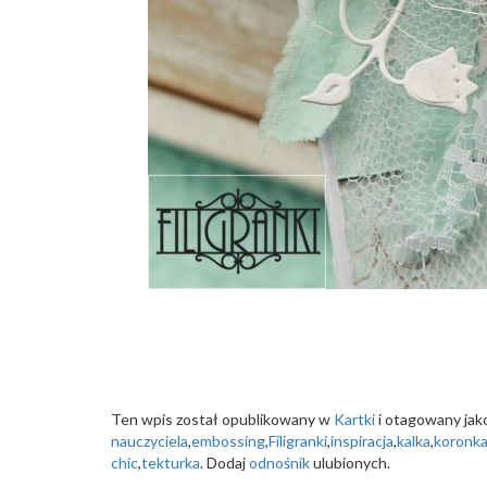
Ten wpis został opublikowany w
Kartki
i otagowany ja
nauczyciela
,
embossing
,
Filigranki
,
inspiracja
,
kalka
,
koronk
chic
,
tekturka
. Dodaj
odnośnik
ulubionych.