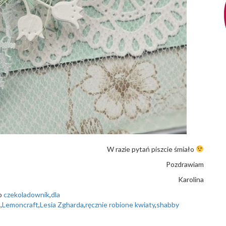
W razie pytań piszcie śmiało
Pozdrawiam
Karolina
ko
czekoladownik
,
dla
a
,
Lemoncraft
,
Lesia Zgharda
,
ręcznie robione kwiaty
,
shabby