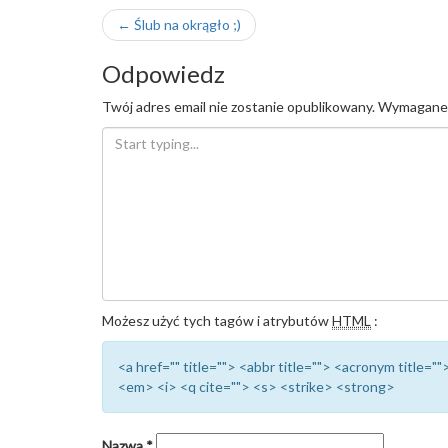
Nawigacja
←
Ślub na okrągło ;)
wpisu
Odpowiedz
Twój adres email nie zostanie opublikowany.
Wymagane 
Możesz użyć tych tagów i atrybutów
HTML
:
<a href="" title=""> <abbr title=""> <acronym title=
<em> <i> <q cite=""> <s> <strike> <strong>
Nazwa
*