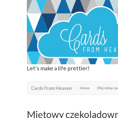
Let's make a life prettier!
Cards From Heaven
Cards From Heaven
Home
Mój sklep na
Miętowy czekoladown