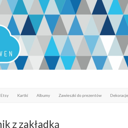
 Etsy
Kartki
Albumy
Zawieszki do prezentów
Dekoracj
ik z zakładką