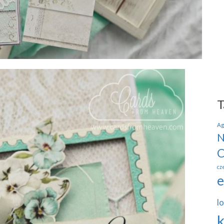
T
Ag
N
C
cz
e
lo