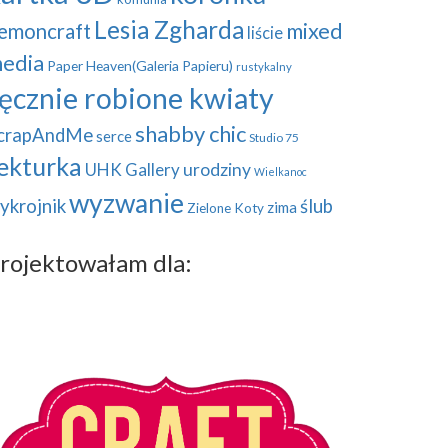
Lesia Zgharda
mixed
emoncraft
liście
edia
Paper Heaven(Galeria Papieru)
rustykalny
ęcznie robione kwiaty
shabby chic
crapAndMe
serce
Studio 75
ekturka
UHK Gallery
urodziny
Wielkanoc
wyzwanie
ykrojnik
ślub
zima
Zielone Koty
rojektowałam dla: