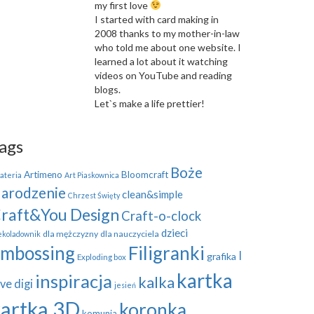
my first love
I started with card making in
2008 thanks to my mother-in-law
who told me about one website. I
learned a lot about it watching
videos on YouTube and reading
blogs.
Let`s make a life prettier!
ags
Boże
Artimeno
Bloomcraft
ateria
Art Piaskownica
arodzenie
clean&simple
Chrzest Święty
raft&You Design
Craft-o-clock
dzieci
dla mężczyzny
dla nauczyciela
ekoladownik
mbossing
Filigranki
I
grafika
Exploding box
kartka
inspiracja
kalka
ve digi
jesień
kartka 3D
koronka
komunia