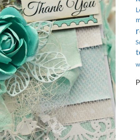
L
m
r
S
t
w
P