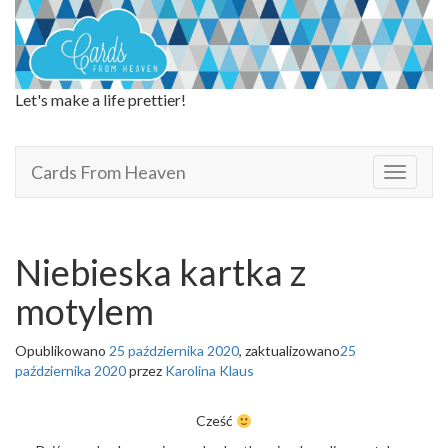
Let's make a life prettier!
Cards From Heaven
Cards From Heaven
T
o
g
g
l
Niebieska kartka z
e
n
motylem
a
v
Opublikowano
25 października 2020
, zaktualizowano
25
i
października 2020
przez
Karolina Klaus
g
a
t
Cześć
i