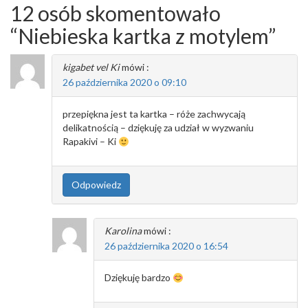
wpisu
12 osób skomentowało
“
Niebieska kartka z motylem
”
kigabet vel Ki
mówi :
26 października 2020 o 09:10
przepiękna jest ta kartka – róże zachwycają
delikatnością – dziękuję za udział w wyzwaniu
Rapakivi – Ki
Odpowiedz
Karolina
mówi :
26 października 2020 o 16:54
Dziękuję bardzo