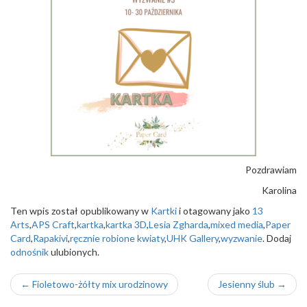
Pozdrawiam
Karolina
Ten wpis został opublikowany w
Kartki
i otagowany jako
13
Arts
,
APS Craft
,
kartka
,
kartka 3D
,
Lesia Zgharda
,
mixed media
,
Paper
Card
,
Rapakivi
,
ręcznie robione kwiaty
,
UHK Gallery
,
wyzwanie
. Dodaj
odnośnik
ulubionych.
Nawigacja
←
Fioletowo-żółty mix urodzinowy
Jesienny ślub
→