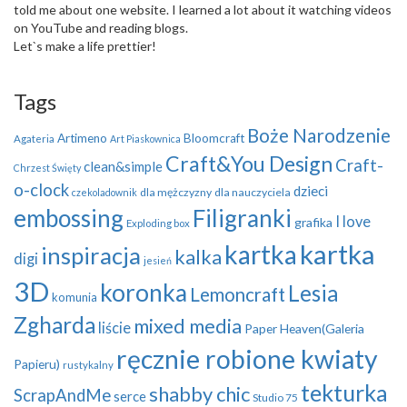
told me about one website. I learned a lot about it watching videos
on YouTube and reading blogs.
Let`s make a life prettier!
Tags
Boże Narodzenie
Artimeno
Bloomcraft
Agateria
Art Piaskownica
Craft&You Design
Craft-
clean&simple
Chrzest Święty
o-clock
dzieci
dla mężczyzny
dla nauczyciela
czekoladownik
embossing
Filigranki
I love
grafika
Exploding box
kartka
kartka
inspiracja
kalka
digi
jesień
3D
koronka
Lesia
Lemoncraft
komunia
Zgharda
mixed media
liście
Paper Heaven(Galeria
ręcznie robione kwiaty
Papieru)
rustykalny
tekturka
shabby chic
ScrapAndMe
serce
Studio 75