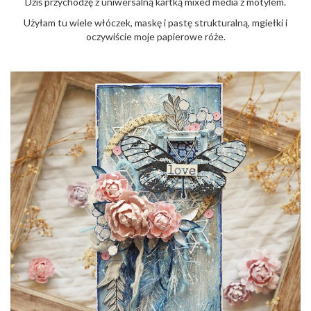
Dziś przychodzę z uniwersalną kartką mixed media z motylem.
o
n
Użyłam tu wiele włóczek, maskę i pastę strukturalną, mgiełki i
oczywiście moje papierowe róże.