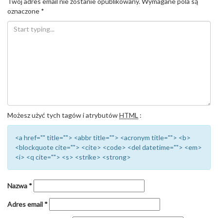
Twój adres email nie zostanie opublikowany.
Wymagane pola są
oznaczone
*
Możesz użyć tych tagów i atrybutów
HTML
:
<a href="" title=""> <abbr title=""> <acronym title=""> <b>
<blockquote cite=""> <cite> <code> <del datetime=""> <em>
<i> <q cite=""> <s> <strike> <strong>
Nazwa
*
Adres email
*