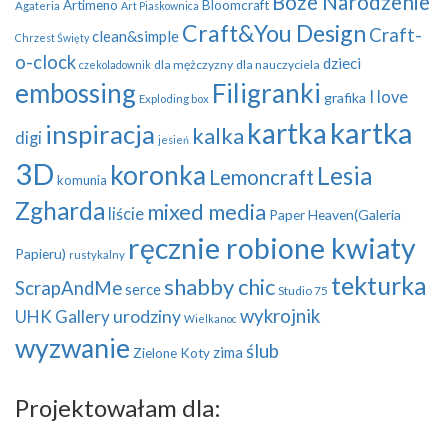
Boże Narodzenie
Artimeno
Bloomcraft
Agateria
Art Piaskownica
Craft&You Design
Craft-
clean&simple
Chrzest Święty
o-clock
dzieci
dla mężczyzny
dla nauczyciela
czekoladownik
embossing
Filigranki
I love
grafika
Exploding box
kartka
kartka
inspiracja
kalka
digi
jesień
3D
koronka
Lesia
Lemoncraft
komunia
Zgharda
mixed media
liście
Paper Heaven(Galeria
ręcznie robione kwiaty
Papieru)
rustykalny
tekturka
shabby chic
ScrapAndMe
serce
Studio 75
wykrojnik
UHK Gallery
urodziny
Wielkanoc
wyzwanie
ślub
zima
Zielone Koty
Projektowałam dla: