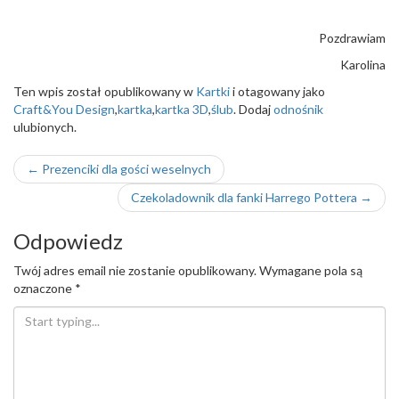
Pozdrawiam
Karolina
Ten wpis został opublikowany w
Kartki
i otagowany jako
Craft&You Design
,
kartka
,
kartka 3D
,
ślub
. Dodaj
odnośnik
ulubionych.
Nawigacja
←
Prezenciki dla gości weselnych
wpisu
Czekoladownik dla fanki Harrego Pottera
→
Odpowiedz
Twój adres email nie zostanie opublikowany.
Wymagane pola są
oznaczone
*