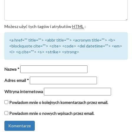
Możesz użyć tych tagów i atrybutów
HTML
:
<a href="" title=""> <abbr title=""> <acronym title=""> <b>
<blockquote cite=""> <cite> <code> <del datetime=""> <em>
<i> <q cite=""> <s> <strike> <strong>
Nazwa
*
Adres email
*
Witryna internetowa
Powiadom mnie o kolejnych komentarzach przez email.
Powiadom mnie o nowych wpisach przez email.