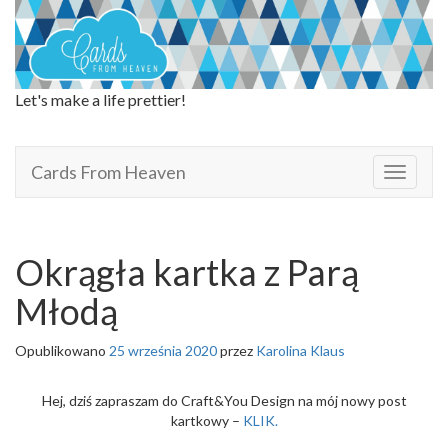
Let's make a life prettier!
Cards From Heaven
Cards From Heaven
T
o
g
g
l
Okrągła kartka z Parą
e
n
Młodą
a
v
Opublikowano
25 września 2020
przez
Karolina Klaus
i
g
a
Hej, dziś zapraszam do Craft&You Design na mój nowy post
t
kartkowy –
KLIK.
i