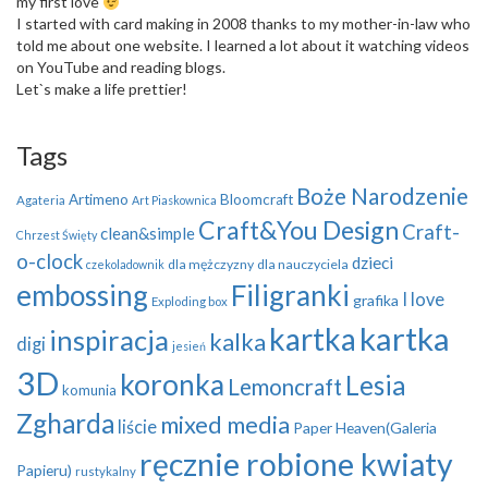
my first love
I started with card making in 2008 thanks to my mother-in-law who
told me about one website. I learned a lot about it watching videos
on YouTube and reading blogs.
Let`s make a life prettier!
Tags
Boże Narodzenie
Artimeno
Bloomcraft
Agateria
Art Piaskownica
Craft&You Design
Craft-
clean&simple
Chrzest Święty
o-clock
dzieci
dla mężczyzny
dla nauczyciela
czekoladownik
embossing
Filigranki
I love
grafika
Exploding box
kartka
kartka
inspiracja
kalka
digi
jesień
3D
koronka
Lesia
Lemoncraft
komunia
Zgharda
mixed media
liście
Paper Heaven(Galeria
ręcznie robione kwiaty
Papieru)
rustykalny