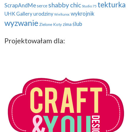
tekturka
shabby chic
ScrapAndMe
serce
Studio 75
wykrojnik
UHK Gallery
urodziny
Wielkanoc
wyzwanie
ślub
zima
Zielone Koty
Projektowałam dla: