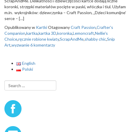
ScrapAndMe. Delikatności i dziewczęcości kartce dodają liczne
o
koronki, strzępki materiałów pocięte w paski, włóczka i tiul. Użyłam
n
m.in. wykrojników: dziewczynka – Craft Passion, „Dzieci komunijne’
serce – […]
Opublikowany w
Kartki
Otagowany
Craft Passion
,
Crafter's
Companion
,
kartka
,
kartka 3D
,
koronka
,
Lemoncraft
,
Nellie's
Choice
,
ręcznie robione kwiaty
,
ScrapAndMe
,
shabby chic
,
Snip
Art
,
wyzwanie
6 komentarzy
English
Polski