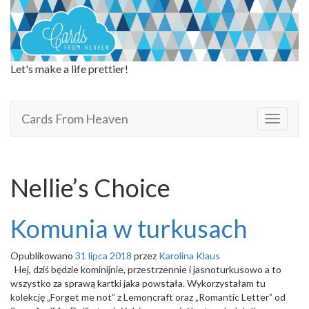
Let's make a life prettier!
Cards From Heaven
Cards From Heaven
T
o
g
g
l
Nellie’s Choice
e
n
a
Komunia w turkusach
v
i
Opublikowano
31 lipca 2018
przez
Karolina Klaus
g
Hej, dziś będzie kominijnie, przestrzennie i jasnoturkusowo a to
a
wszystko za sprawą kartki jaka powstała. Wykorzystałam tu
t
kolekcję „Forget me not” z Lemoncraft oraz „Romantic Letter” od
i